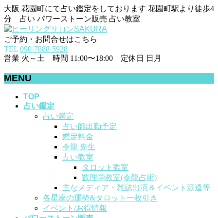
大阪 花園町にて占い鑑定をしております 花園町駅より徒歩4
分 占い パワーストーン販売 占い教室
ご予約・お問合せはこちら
TEL
090-7888-5928
営業 火～土 時間 11:00〜18:00 定休日 日月
MENU
メ
TOP
占い鑑定
ニ
占い鑑定
ュ
占い師出勤予定
ー
鑑定料金
を
令龍 先生
飛
占い教室
ば
タロット教室
す
数理学教室(令龍占術)
主なメディア・雑誌出演＆イベント派遣等
各星座の運勢&タロット一枚引き
イベント/お得情報