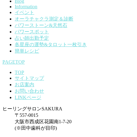
Blog
Information
イベント
オーラチャクラ測定＆診断
パワーストーン&天然石
パワースポット
占い師出勤予定
各星座の運勢&タロット一枚引き
簡単レシピ
PAGETOP
TOP
サイトマップ
お店案内
お問い合わせ
LINKページ
ヒーリングサロンSAKURA
〒557-0015
大阪市西成区花園南1-7-20
(※田中歯科が目印)