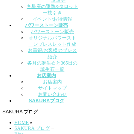
派遣等
各星座の運勢&タロット
一枚引き
イベント/お得情報
パワーストーン販売
パワーストーン販売
オリジナルパワースト
ーンブレスレット作成
お買得/お客様のブレス
紹介
各月の誕生石と365日の
誕生石一覧
お店案内
お店案内
サイトマップ
お問い合わせ
SAKURAブログ
SAKURA ブログ
HOME
»
SAKURA ブログ
»