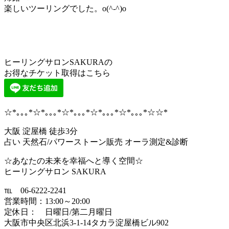
楽しいツーリングでした。o(^-^)o
ヒーリングサロンSAKURAの
お得なチケット取得はこちら
☆*｡｡｡*☆*｡｡｡*☆*｡｡｡*☆*｡｡｡*☆*｡｡｡*☆☆*
大阪 淀屋橋 徒歩3分
占い 天然石/パワーストーン販売 オーラ測定&診断
☆あなたの未来を幸福へと導く空間☆
ヒーリングサロン SAKURA
℡ 06-6222-2241
営業時間：13:00～20:00
定休日： 日曜日/第二月曜日
大阪市中央区北浜3-1-14タカラ淀屋橋ビル902