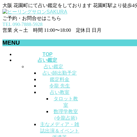
大阪 花園町にて占い鑑定をしております 花園町駅より徒歩4
ご予約・お問合せはこちら
TEL 090-7888-5928
営業 火～土 時間 11:00〜18:00 定休日 日月
MENU
メ
TOP
占い鑑定
ニ
占い鑑定
ュ
占い師出勤予定
ー
鑑定料金
を
令龍 先生
飛
占い教室
ば
タロット教
す
室
数理学教室
(令龍占術)
主なメディア・雑
誌出演＆イベント