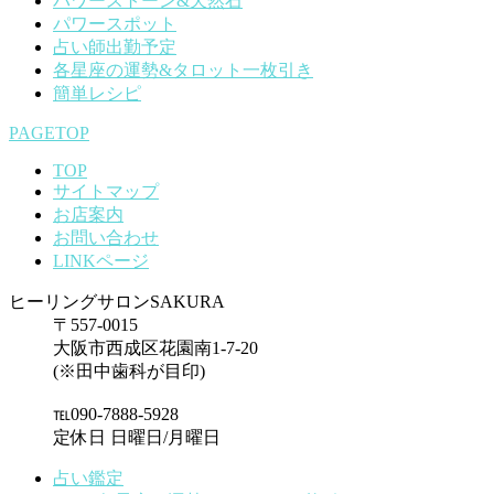
パワーストーン&天然石
パワースポット
占い師出勤予定
各星座の運勢&タロット一枚引き
簡単レシピ
PAGETOP
TOP
サイトマップ
お店案内
お問い合わせ
LINKページ
ヒーリングサロンSAKURA
〒557-0015
大阪市西成区花園南1-7-20
(※田中歯科が目印)
℡090-7888-5928
定休日 日曜日/月曜日
占い鑑定