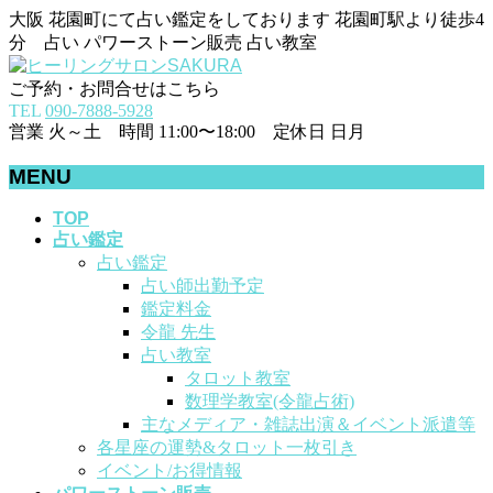
大阪 花園町にて占い鑑定をしております 花園町駅より徒歩4
分 占い パワーストーン販売 占い教室
ご予約・お問合せはこちら
TEL
090-7888-5928
営業 火～土 時間 11:00〜18:00 定休日 日月
MENU
メ
TOP
占い鑑定
ニ
占い鑑定
ュ
占い師出勤予定
ー
鑑定料金
を
令龍 先生
飛
占い教室
ば
タロット教室
す
数理学教室(令龍占術)
主なメディア・雑誌出演＆イベント派遣等
各星座の運勢&タロット一枚引き
イベント/お得情報