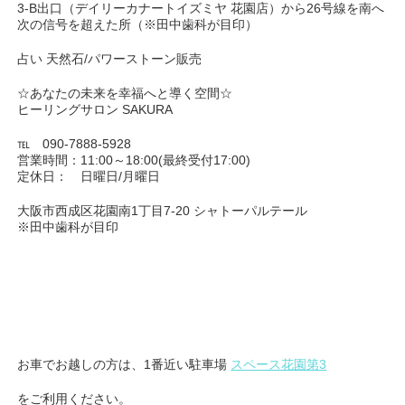
3-B出口（デイリーカナートイズミヤ 花園店）から26号線を南へ
次の信号を超えた所（※田中歯科が目印）
占い 天然石/パワーストーン販売
☆あなたの未来を幸福へと導く空間☆
ヒーリングサロン SAKURA
℡ 090-7888-5928
営業時間：11:00～18:00(最終受付17:00)
定休日： 日曜日/月曜日
大阪市西成区花園南1丁目7-20 シャトーパルテール
※田中歯科が目印
お車でお越しの方は、1番近い駐車場
スペース花園第3
をご利用ください。