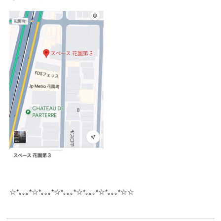
☆*｡｡｡*☆*｡｡｡*☆*｡｡｡*☆*｡｡｡*☆*｡｡｡*☆☆