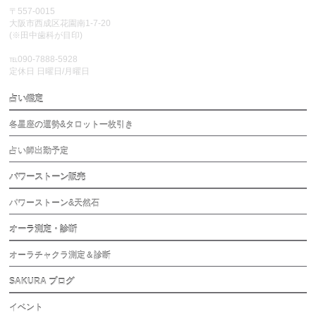
〒557-0015
大阪市西成区花園南1-7-20
(※田中歯科が目印)
℡090-7888-5928
定休日 日曜日/月曜日
占い鑑定
各星座の運勢&タロット一枚引き
占い師出勤予定
パワーストーン販売
パワーストーン&天然石
オーラ測定・診断
オーラチャクラ測定＆診断
SAKURA ブログ
イベント