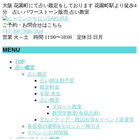
大阪 花園町にて占い鑑定をしております 花園町駅より徒歩4
分 占い パワーストーン販売 占い教室
ご予約・お問合せはこちら
TEL
090-7888-5928
営業 火～土 時間 11:00〜18:00 定休日 日月
MENU
メ
TOP
占い鑑定
ニ
占い鑑定
ュ
占い師出勤予定
ー
鑑定料金
を
令龍 先生
飛
占い教室
ば
タロット教室
す
数理学教室(令龍占術)
主なメディア・雑誌出演＆イベント派遣等
各星座の運勢&タロット一枚引き
イベント/お得情報