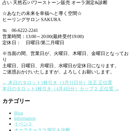
占い 天然石/パワーストーン販売 オーラ測定&診断
☆あなたの未来を幸福へと導く空間☆
ヒーリングサロン SAKURA
℡ 06-6222-2241
営業時間：13:00～20:00(最終受付19:00)
定休日： 日曜日/第二月曜日
※当面の間、営業日が、火曜日、木曜日、金曜日となってお
り
土曜日、日曜日、月曜日、水曜日が定休日になります。
ご迷惑おかけいたしますが、よろしくお願いします。
←
本日のタロット1枚引き（3月31日分）法王 正位置
本日のタロット1枚引き（4月4日分）カップ２ 正位置
→
カテゴリー
Blog
Information
イベント
オーラチャクラ測定＆診断