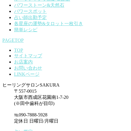
パワーストーン&天然石
パワースポット
占い師出勤予定
各星座の運勢&タロット一枚引き
簡単レシピ
PAGETOP
TOP
サイトマップ
お店案内
お問い合わせ
LINKページ
ヒーリングサロンSAKURA
〒557-0015
大阪市西成区花園南1-7-20
(※田中歯科が目印)
℡090-7888-5928
定休日 日曜日/月曜日