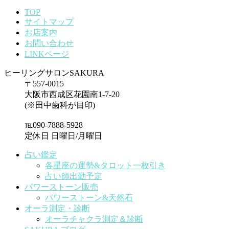
TOP
サイトマップ
お店案内
お問い合わせ
LINKページ
ヒーリングサロンSAKURA
〒557-0015
大阪市西成区花園南1-7-20
(※田中歯科が目印)
℡090-7888-5928
定休日 日曜日/月曜日
占い鑑定
各星座の運勢&タロット一枚引き
占い師出勤予定
パワーストーン販売
パワーストーン&天然石
オーラ測定・診断
オーラチャクラ測定＆診断