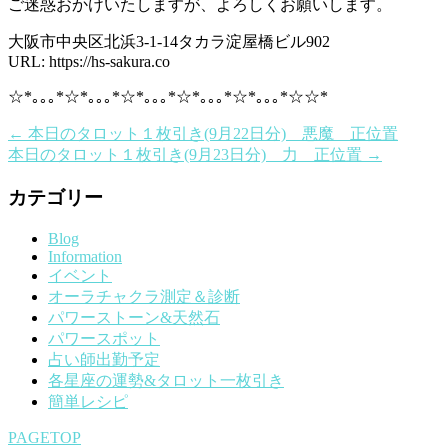
ご迷惑おかけいたしますが、よろしくお願いします。
大阪市中央区北浜3-1-14タカラ淀屋橋ビル902
URL: https://hs-sakura.co
☆*｡｡｡*☆*｡｡｡*☆*｡｡｡*☆*｡｡｡*☆*｡｡｡*☆☆*
←
本日のタロット１枚引き(9月22日分) 悪魔 正位置
本日のタロット１枚引き(9月23日分) 力 正位置
→
カテゴリー
Blog
Information
イベント
オーラチャクラ測定＆診断
パワーストーン&天然石
パワースポット
占い師出勤予定
各星座の運勢&タロット一枚引き
簡単レシピ
PAGETOP