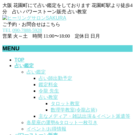
大阪 花園町にて占い鑑定をしております 花園町駅より徒歩4
分 占い パワーストーン販売 占い教室
ご予約・お問合せはこちら
TEL
090-7888-5928
営業 火～土 時間 11:00〜18:00 定休日 日月
MENU
メ
TOP
占い鑑定
ニ
占い鑑定
ュ
占い師出勤予定
ー
鑑定料金
を
令龍 先生
飛
占い教室
ば
タロット教室
す
数理学教室(令龍占術)
主なメディア・雑誌出演＆イベント派遣等
各星座の運勢&タロット一枚引き
イベント/お得情報