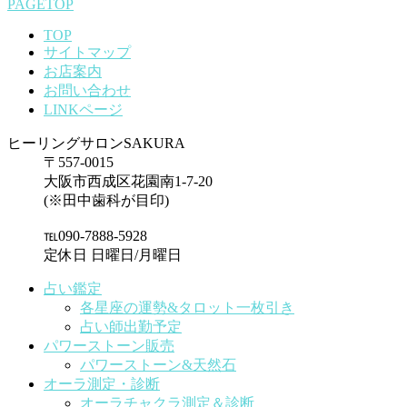
PAGETOP
TOP
サイトマップ
お店案内
お問い合わせ
LINKページ
ヒーリングサロンSAKURA
〒557-0015
大阪市西成区花園南1-7-20
(※田中歯科が目印)
℡090-7888-5928
定休日 日曜日/月曜日
占い鑑定
各星座の運勢&タロット一枚引き
占い師出勤予定
パワーストーン販売
パワーストーン&天然石
オーラ測定・診断
オーラチャクラ測定＆診断