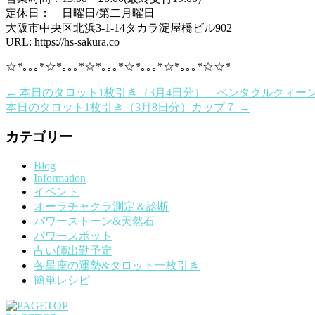
定休日： 日曜日/第二月曜日
大阪市中央区北浜3-1-14タカラ淀屋橋ビル902
URL: https://hs-sakura.co
☆*｡｡｡*☆*｡｡｡*☆*｡｡｡*☆*｡｡｡*☆*｡｡｡*☆☆*
←
本日のタロット1枚引き（3月4日分） ペンタクルクィー
本日のタロット1枚引き（3月8日分）カップ７
→
カテゴリー
Blog
Information
イベント
オーラチャクラ測定＆診断
パワーストーン&天然石
パワースポット
占い師出勤予定
各星座の運勢&タロット一枚引き
簡単レシピ