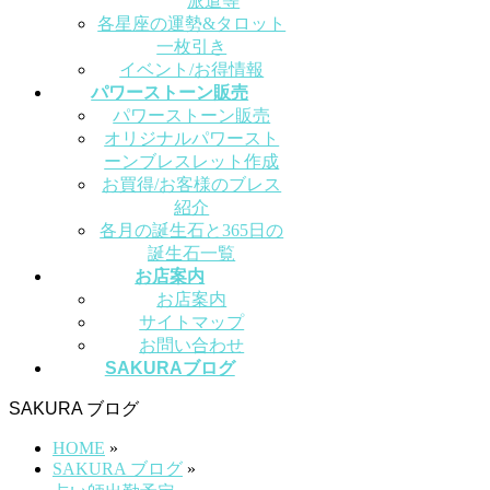
派遣等
各星座の運勢&タロット
一枚引き
イベント/お得情報
パワーストーン販売
パワーストーン販売
オリジナルパワースト
ーンブレスレット作成
お買得/お客様のブレス
紹介
各月の誕生石と365日の
誕生石一覧
お店案内
お店案内
サイトマップ
お問い合わせ
SAKURAブログ
SAKURA ブログ
HOME
»
SAKURA ブログ
»