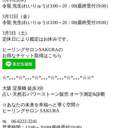
令龍 先生(れいりゅう)13:00～20：00(最終受付19:00）
3月12日（金）
令龍 先生(れいりゅう)13:00～20：00(最終受付19:00）
3月5日（土)
定休日により鑑定はお休みです。
ヒーリングサロンSAKURAの
お得なチケット取得はこちら
☆*｡｡｡*☆*｡｡｡*☆*｡｡｡*☆*｡｡｡*☆*｡｡｡*☆☆*
大阪 淀屋橋 徒歩3分
占い 天然石/パワーストーン販売 オーラ測定&診断
☆あなたの未来を幸福へと導く空間☆
ヒーリングサロン SAKURA
℡ 06-6222-2241
営業時間：13:00～20:00(最終受付19:00)