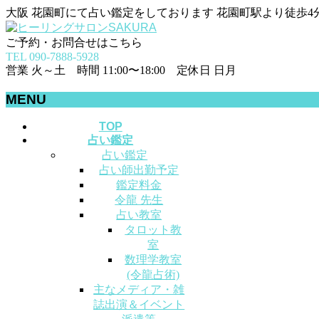
大阪 花園町にて占い鑑定をしております 花園町駅より徒歩4
ご予約・お問合せはこちら
TEL 090-7888-5928
営業 火～土 時間 11:00〜18:00 定休日 日月
MENU
メ
TOP
占い鑑定
ニ
占い鑑定
ュ
占い師出勤予定
ー
鑑定料金
を
令龍 先生
飛
占い教室
ば
タロット教
す
室
数理学教室
(令龍占術)
主なメディア・雑
誌出演＆イベント