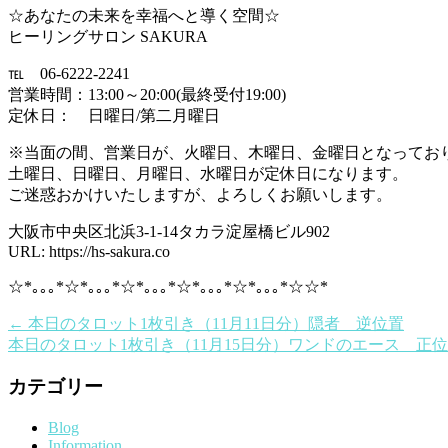
☆あなたの未来を幸福へと導く空間☆
ヒーリングサロン SAKURA
℡ 06-6222-2241
営業時間：13:00～20:00(最終受付19:00)
定休日： 日曜日/第二月曜日
※当面の間、営業日が、火曜日、木曜日、金曜日となってお
土曜日、日曜日、月曜日、水曜日が定休日になります。
ご迷惑おかけいたしますが、よろしくお願いします。
大阪市中央区北浜3-1-14タカラ淀屋橋ビル902
URL: https://hs-sakura.co
☆*｡｡｡*☆*｡｡｡*☆*｡｡｡*☆*｡｡｡*☆*｡｡｡*☆☆*
←
本日のタロット1枚引き（11月11日分）隠者 逆位置
本日のタロット1枚引き（11月15日分）ワンドのエース 正
カテゴリー
Blog
Information