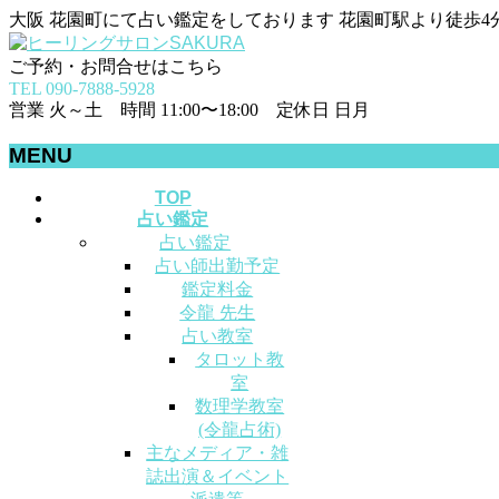
大阪 花園町にて占い鑑定をしております 花園町駅より徒歩4
ご予約・お問合せはこちら
TEL 090-7888-5928
営業 火～土 時間 11:00〜18:00 定休日 日月
MENU
メ
TOP
占い鑑定
ニ
占い鑑定
ュ
占い師出勤予定
ー
鑑定料金
を
令龍 先生
飛
占い教室
ば
タロット教
す
室
数理学教室
(令龍占術)
主なメディア・雑
誌出演＆イベント