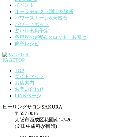
イベント
オーラチャクラ測定＆診断
パワーストーン&天然石
パワースポット
占い師出勤予定
各星座の運勢&タロット一枚引き
簡単レシピ
PAGETOP
TOP
サイトマップ
お店案内
お問い合わせ
LINKページ
ヒーリングサロンSAKURA
〒557-0015
大阪市西成区花園南1-7-20
(※田中歯科が目印)