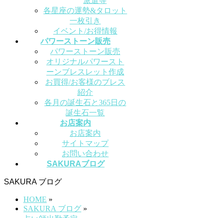
派遣等
各星座の運勢&タロット
一枚引き
イベント/お得情報
パワーストーン販売
パワーストーン販売
オリジナルパワースト
ーンブレスレット作成
お買得/お客様のブレス
紹介
各月の誕生石と365日の
誕生石一覧
お店案内
お店案内
サイトマップ
お問い合わせ
SAKURAブログ
SAKURA ブログ
HOME
»
SAKURA ブログ
»