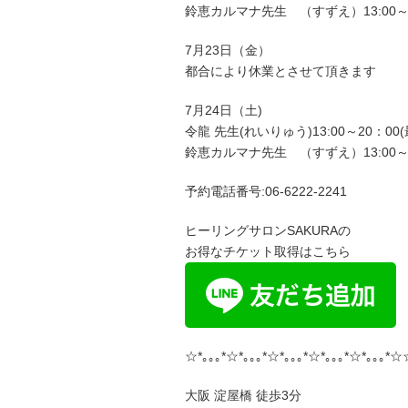
鈴恵カルマナ先生 （すずえ）13:00～
7月23日（金）
都合により休業とさせて頂きます
7月24日（土)
令龍 先生(れいりゅう)13:00～20：00(
鈴恵カルマナ先生 （すずえ）13:00～2
予約電話番号:06-6222-2241
ヒーリングサロンSAKURAの
お得なチケット取得はこちら
☆*｡｡｡*☆*｡｡｡*☆*｡｡｡*☆*｡｡｡*☆*｡｡｡*☆
大阪 淀屋橋 徒歩3分