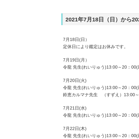
2021年7月18日（日）から
7月18日(日）
定休日により鑑定はお休みです。
7月19日(月）
令龍 先生(れいりゅう)13:00～20：00(
7月20日(火)
令龍 先生(れいりゅう)13:00～20：00(
鈴恵カルマナ先生 （すずえ）13:00～2
7月21日(水)
令龍 先生(れいりゅう)13:00～20：00(
7月22日(木)
令龍 先生(れいりゅう)13:00～20：00(