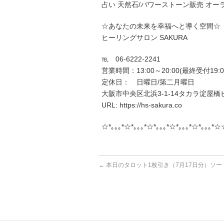
占い 天然石/パワーストーン販売 オー
☆あなたの未来を幸福へと導く空間☆
ヒーリングサロン SAKURA
℡ 06-6222-2241
営業時間：13:00～20:00(最終受付19:0
定休日： 日曜日/第二月曜日
大阪市中央区北浜3-1-14タカラ淀屋橋ビ
URL: https://hs-sakura.co
☆*｡｡｡*☆*｡｡｡*☆*｡｡｡*☆*｡｡｡*☆*｡｡｡*☆
←
本日のタロット1枚引き（7月17日分）ソー