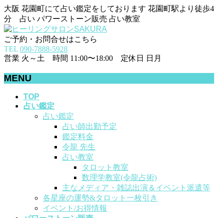
大阪 花園町にて占い鑑定をしております 花園町駅より徒歩4
分 占い パワーストーン販売 占い教室
ご予約・お問合せはこちら
TEL
090-7888-5928
営業 火～土 時間 11:00〜18:00 定休日 日月
MENU
メ
TOP
占い鑑定
ニ
占い鑑定
ュ
占い師出勤予定
ー
鑑定料金
を
令龍 先生
飛
占い教室
ば
タロット教室
す
数理学教室(令龍占術)
主なメディア・雑誌出演＆イベント派遣等
各星座の運勢&タロット一枚引き
イベント/お得情報