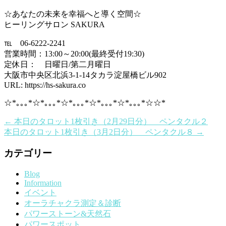
☆あなたの未来を幸福へと導く空間☆
ヒーリングサロン SAKURA
℡ 06-6222-2241
営業時間：13:00～20:00(最終受付19:30)
定休日： 日曜日/第二月曜日
大阪市中央区北浜3-1-14タカラ淀屋橋ビル902
URL: https://hs-sakura.co
☆*｡｡｡*☆*｡｡｡*☆*｡｡｡*☆*｡｡｡*☆*｡｡｡*☆☆*
←
本日のタロット1枚引き（2月29日分） ペンタクル２
本日のタロット1枚引き（3月2日分） ペンタクル８
→
カテゴリー
Blog
Information
イベント
オーラチャクラ測定＆診断
パワーストーン&天然石
パワースポット