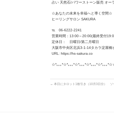
占い 天然石/パワーストーン販売 オー
☆あなたの未来を幸福へと導く空間☆
ヒーリングサロン SAKURA
℡ 06-6222-2241
営業時間：13:00～20:00(最終受付19:0
定休日： 日曜日/第二月曜日
大阪市中央区北浜3-1-14タカラ淀屋橋ビ
URL: https://hs-sakura.co
☆*｡｡｡*☆*｡｡｡*☆*｡｡｡*☆*｡｡｡*☆*｡｡｡*☆
←
本日にタロット1枚引き（10月3日分） ソ