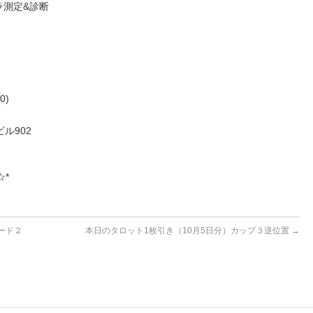
ラ測定&診断
0)
ル902
☆*
ード２
本日のタロット1枚引き（10月5日分）カップ３逆位置
→