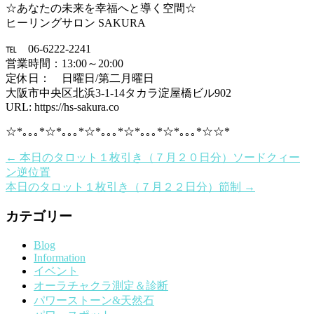
☆あなたの未来を幸福へと導く空間☆
ヒーリングサロン SAKURA
℡ 06-6222-2241
営業時間：13:00～20:00
定休日： 日曜日/第二月曜日
大阪市中央区北浜3-1-14タカラ淀屋橋ビル902
URL: https://hs-sakura.co
☆*｡｡｡*☆*｡｡｡*☆*｡｡｡*☆*｡｡｡*☆*｡｡｡*☆☆*
←
本日のタロット１枚引き（７月２０日分）ソードクィー
ン逆位置
本日のタロット１枚引き（７月２２日分）節制
→
カテゴリー
Blog
Information
イベント
オーラチャクラ測定＆診断
パワーストーン&天然石