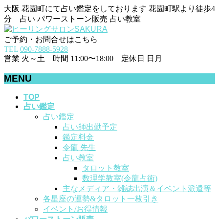
大阪 花園町にて占い鑑定をしております 花園町駅より徒歩4
分 占い パワーストーン販売 占い教室
ご予約・お問合せはこちら
TEL
090-7888-5928
営業 火～土 時間 11:00〜18:00 定休日 日月
MENU
メ
TOP
占い鑑定
ニ
占い鑑定
ュ
占い師出勤予定
ー
鑑定料金
を
令龍 先生
飛
占い教室
ば
タロット教室
す
数理学教室(令龍占術)
主なメディア・雑誌出演＆イベント派遣等
各星座の運勢&タロット一枚引き
イベント/お得情報