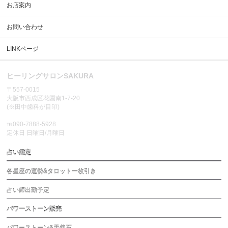
お店案内
お問い合わせ
LINKページ
ヒーリングサロンSAKURA
〒557-0015
大阪市西成区花園南1-7-20
(※田中歯科が目印)
℡090-7888-5928
定休日 日曜日/月曜日
占い鑑定
各星座の運勢&タロット一枚引き
占い師出勤予定
パワーストーン販売