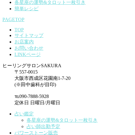
各星座の運勢&タロット一枚引き
簡単レシピ
PAGETOP
TOP
サイトマップ
お店案内
お問い合わせ
LINKページ
ヒーリングサロンSAKURA
〒557-0015
大阪市西成区花園南1-7-20
(※田中歯科が目印)
℡090-7888-5928
定休日 日曜日/月曜日
占い鑑定
各星座の運勢&タロット一枚引き
占い師出勤予定
パワーストーン販売