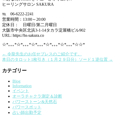
ヒーリングサロン SAKURA
℡ 06-6222-2241
営業時間：13:00～20:00
定休日： 日曜日/第二月曜日
大阪市中央区北浜3-1-14タカラ淀屋橋ビル902
URL: https://hs-sakura.co
☆*｡｡｡*☆*｡｡｡*☆*｡｡｡*☆*｡｡｡*☆*｡｡｡*☆☆*
←
令龍先生のお任せブレスのご紹介です。
本日のタロット1枚引き（１月２９日分）ソード１逆位置
→
カテゴリー
Blog
Information
イベント
オーラチャクラ測定＆診断
パワーストーン&天然石
パワースポット
占い師出勤予定