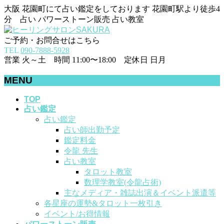
大阪 花園町にて占い鑑定をしております 花園町駅より徒歩4
分 占い パワーストーン販売 占い教室
ご予約・お問合せはこちら
TEL
090-7888-5928
営業 火～土 時間 11:00〜18:00 定休日 日月
MENU
メ
TOP
占い鑑定
ニ
占い鑑定
ュ
占い師出勤予定
ー
鑑定料金
を
令龍 先生
飛
占い教室
ば
タロット教室
す
数理学教室(令龍占術)
主なメディア・雑誌出演＆イベント派遣等
各星座の運勢&タロット一枚引き
イベント/お得情報