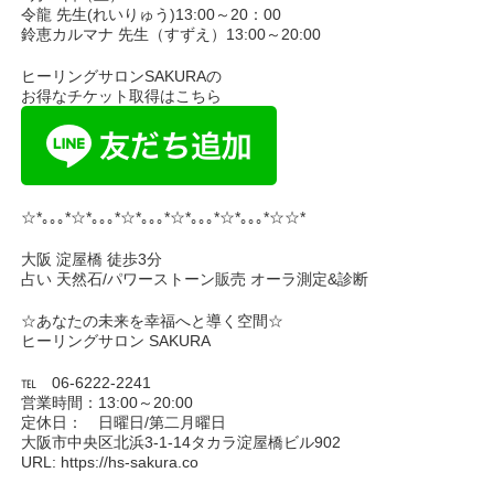
令龍 先生(れいりゅう)13:00～20：00
鈴恵カルマナ 先生（すずえ）13:00～20:00
ヒーリングサロンSAKURAの
お得なチケット取得はこちら
☆*｡｡｡*☆*｡｡｡*☆*｡｡｡*☆*｡｡｡*☆*｡｡｡*☆☆*
大阪 淀屋橋 徒歩3分
占い 天然石/パワーストーン販売 オーラ測定&診断
☆あなたの未来を幸福へと導く空間☆
ヒーリングサロン SAKURA
℡ 06-6222-2241
営業時間：13:00～20:00
定休日： 日曜日/第二月曜日
大阪市中央区北浜3-1-14タカラ淀屋橋ビル902
URL: https://hs-sakura.co