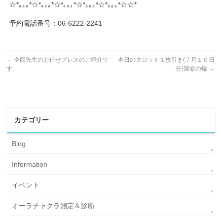
☆*｡｡｡*☆*｡｡｡*☆*｡｡｡*☆*｡｡｡*☆*｡｡｡*☆☆*
予約電話番号：06-6222-2241
←
令龍先生のお任せブレスのご紹介で
本日のタロット１枚引き(７月１０日
す。
分)運命の輪
→
カテゴリー
Blog
Information
イベント
オーラチャクラ測定＆診断