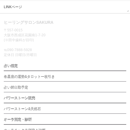
LINKページ
ヒーリングサロンSAKURA
〒557-0015
大阪市西成区花園南1-7-20
(※田中歯科が目印)
℡090-7888-5928
定休日 日曜日/月曜日
占い鑑定
各星座の運勢&タロット一枚引き
占い師出勤予定
パワーストーン販売
パワーストーン&天然石
オーラ測定・診断