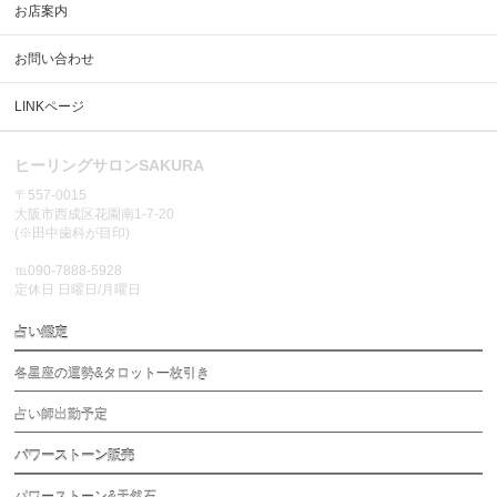
お店案内
お問い合わせ
LINKページ
ヒーリングサロンSAKURA
〒557-0015
大阪市西成区花園南1-7-20
(※田中歯科が目印)
℡090-7888-5928
定休日 日曜日/月曜日
占い鑑定
各星座の運勢&タロット一枚引き
占い師出勤予定
パワーストーン販売