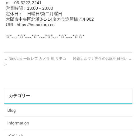
℡ 06-6222-2241
営業時間：13:00～20:00
定休日： 日曜日/第二月曜日
大阪市中央区北浜3-1-14タカラ淀屋橋ビル902
URL: https://hs-sakura.co
☆*｡｡｡*☆*｡｡｡*☆*｡｡｡*☆*｡｡｡*☆*｡｡｡*☆☆*
←
NinoLite 一眼レフ カメラ 用 リモコ
鈴恵カルマナ先生のお誕生日祝い
→
ン
カテゴリー
Blog
Information
イベント