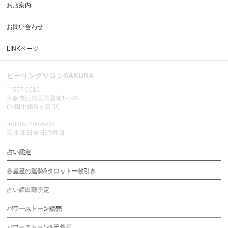
お店案内
お問い合わせ
LINKページ
ヒーリングサロンSAKURA
〒557-0015
大阪市西成区花園南1-7-20
(※田中歯科が目印)
℡090-7888-5928
定休日 日曜日/月曜日
占い鑑定
各星座の運勢&タロット一枚引き
占い師出勤予定
パワーストーン販売