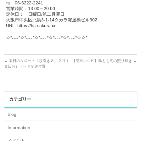
℡ 06-6222-2241
営業時間：13:00～20:00
定休日： 日曜日/第二月曜日
大阪市中央区北浜3-1-14タカラ淀屋橋ビル902
URL: https://hs-sakura.co
☆*｡｡｡*☆*｡｡｡*☆*｡｡｡*☆*｡｡｡*☆*｡｡｡*☆☆*
←
本日のタロット１枚引き８１２月１
【簡単レシピ】鳥もも肉の照り焼き
→
６日分）ソード８逆位置
カテゴリー
Blog
Information
イベント