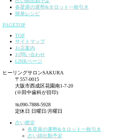
占い師出勤予定
各星座の運勢&タロット一枚引き
簡単レシピ
PAGETOP
TOP
サイトマップ
お店案内
お問い合わせ
LINKページ
ヒーリングサロンSAKURA
〒557-0015
大阪市西成区花園南1-7-20
(※田中歯科が目印)
℡090-7888-5928
定休日 日曜日/月曜日
占い鑑定
各星座の運勢&タロット一枚引き
占い師出勤予定