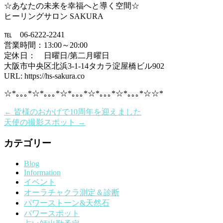
☆あなたの未来を幸福へと導く空間☆
ヒーリングサロン SAKURA
℡ 06-6222-2241
営業時間：13:00～20:00
定休日： 日曜日/第二月曜日
大阪市中央区北浜3-1-14タカラ淀屋橋ビル902
URL: https://hs-sakura.co
☆*｡｡｡*☆*｡｡｡*☆*｡｡｡*☆*｡｡｡*☆*｡｡｡*☆☆*
←
皆様のおかげで10周年を迎えました
天使の撮影スポット
→
カテゴリー
Blog
Information
イベント
オーラチャクラ測定＆診断
パワーストーン&天然石
パワースポット