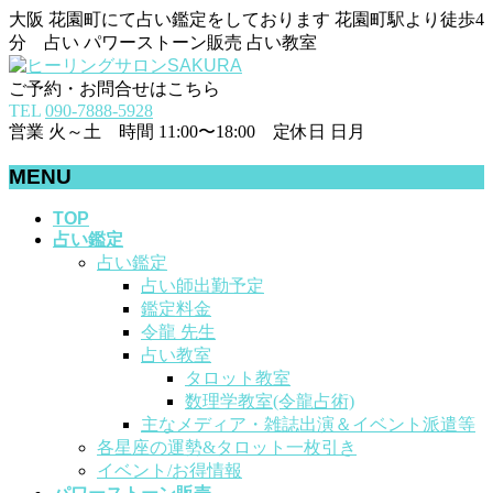
大阪 花園町にて占い鑑定をしております 花園町駅より徒歩4
分 占い パワーストーン販売 占い教室
ご予約・お問合せはこちら
TEL
090-7888-5928
営業 火～土 時間 11:00〜18:00 定休日 日月
MENU
メ
TOP
占い鑑定
ニ
占い鑑定
ュ
占い師出勤予定
ー
鑑定料金
を
令龍 先生
飛
占い教室
ば
タロット教室
す
数理学教室(令龍占術)
主なメディア・雑誌出演＆イベント派遣等
各星座の運勢&タロット一枚引き
イベント/お得情報