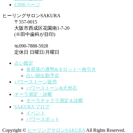
LINKページ
ヒーリングサロンSAKURA
〒557-0015
大阪市西成区花園南1-7-20
(※田中歯科が目印)
℡090-7888-5928
定休日 日曜日/月曜日
占い鑑定
各星座の運勢&タロット一枚引き
占い師出勤予定
パワーストーン販売
パワーストーン&天然石
オーラ測定・診断
オーラチャクラ測定＆診断
SAKURA ブログ
イベント
パワースポット
Copyright ©
ヒーリングサロンSAKURA
All Rights Reserved.