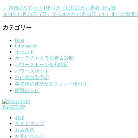
←
本日のタロット1枚引き（11月21日）愚者 正位置
2024年11月24日（日）から2023年11月30日（土）までの週
カテゴリー
Blog
Information
イベント
オーラチャクラ測定＆診断
パワーストーン&天然石
パワースポット
占い師出勤予定
各星座の運勢&タロット一枚引き
簡単レシピ
PAGETOP
TOP
サイトマップ
お店案内
お問い合わせ