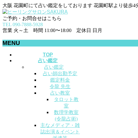
大阪 花園町にて占い鑑定をしております 花園町駅より徒歩4
ご予約・お問合せはこちら
TEL 090-7888-5928
営業 火～土 時間 11:00〜18:00 定休日 日月
MENU
メ
TOP
占い鑑定
ニ
占い鑑定
ュ
占い師出勤予定
ー
鑑定料金
を
令龍 先生
飛
占い教室
ば
タロット教
す
室
数理学教室
(令龍占術)
主なメディア・雑
誌出演＆イベント