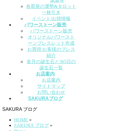
派遣等
各星座の運勢&タロット
一枚引き
イベント/お得情報
パワーストーン販売
パワーストーン販売
オリジナルパワースト
ーンブレスレット作成
お買得/お客様のブレス
紹介
各月の誕生石と365日の
誕生石一覧
お店案内
お店案内
サイトマップ
お問い合わせ
SAKURAブログ
SAKURA ブログ
HOME
»
SAKURA ブログ
»