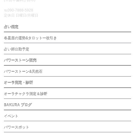
(※田中歯科が目印)
℡090-7888-5928
定休日 日曜日/月曜日
占い鑑定
各星座の運勢&タロット一枚引き
占い師出勤予定
パワーストーン販売
パワーストーン&天然石
オーラ測定・診断
オーラチャクラ測定＆診断
SAKURA ブログ
イベント
パワースポット