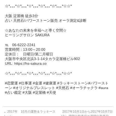
☆*｡｡｡*☆*｡｡｡*☆*｡｡｡*☆*｡｡｡*☆*｡｡｡*☆☆*
大阪 淀屋橋 徒歩3分
占い 天然石/パワーストーン販売 オーラ測定&診断
☆あなたの未来を幸福へと導く空間☆
ヒーリングサロン SAKURA
℡ 06-6222-2241
営業時間：13:00～20:00
定休日： 日曜日/第二月曜日
大阪市中央区北浜3-1-14タカラ淀屋橋ビル902
URL: https://hs-sakura.co
☆*｡｡｡*☆*｡｡｡*☆*｡｡｡*☆*｡｡｡*☆*｡｡｡*☆☆*
#恋愛運 #仕事運 #金運 #健康運 #ラッキーストーン#パワースト
ーン #オリジナルブレスレット #天然石 #オーラチャクラ #aura
#占い鑑定 #大阪 #淀屋橋 #天使
←
2017年 10月の運勢＆ラッキース
2017年10月1日から2017年10月7日