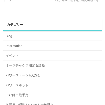
トーン
(土）週間出勤予定の週間出勤予定
→
カテゴリー
Blog
Information
イベント
オーラチャクラ測定＆診断
パワーストーン&天然石
パワースポット
占い師出勤予定
各星座の運勢&タロット一枚引き