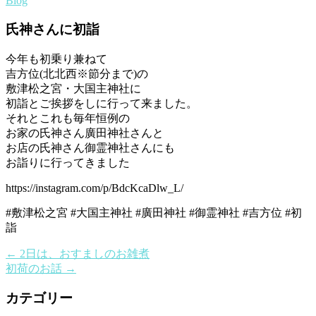
Blog
氏神さんに初詣
今年も初乗り兼ねて
吉方位(北北西※節分まで)の
敷津松之宮・大国主神社に
初詣とご挨拶をしに行って来ました。
それとこれも毎年恒例の
お家の氏神さん廣田神社さんと
お店の氏神さん御霊神社さんにも
お詣りに行ってきました
https://instagram.com/p/BdcKcaDlw_L/
#敷津松之宮 #大国主神社 #廣田神社 #御霊神社 #吉方位 #初
詣
←
2日は、おすましのお雑煮
初荷のお話
→
カテゴリー