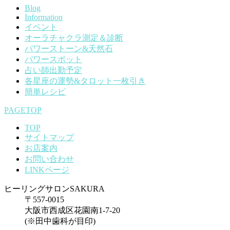
Blog
Information
イベント
オーラチャクラ測定＆診断
パワーストーン&天然石
パワースポット
占い師出勤予定
各星座の運勢&タロット一枚引き
簡単レシピ
PAGETOP
TOP
サイトマップ
お店案内
お問い合わせ
LINKページ
ヒーリングサロンSAKURA
〒557-0015
大阪市西成区花園南1-7-20
(※田中歯科が目印)