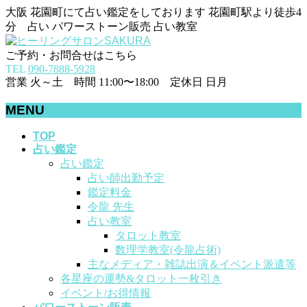
大阪 花園町にて占い鑑定をしております 花園町駅より徒歩4
分 占い パワーストーン販売 占い教室
ご予約・お問合せはこちら
TEL
090-7888-5928
営業 火～土 時間 11:00〜18:00 定休日 日月
MENU
メ
TOP
占い鑑定
ニ
占い鑑定
ュ
占い師出勤予定
ー
鑑定料金
を
令龍 先生
飛
占い教室
ば
タロット教室
す
数理学教室(令龍占術)
主なメディア・雑誌出演＆イベント派遣等
各星座の運勢&タロット一枚引き
イベント/お得情報