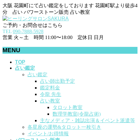
大阪 花園町にて占い鑑定をしております 花園町駅より徒歩4
分 占い パワーストーン販売 占い教室
ご予約・お問合せはこちら
TEL
090-7888-5928
営業 火～土 時間 11:00〜18:00 定休日 日月
MENU
メ
TOP
占い鑑定
ニ
占い鑑定
ュ
占い師出勤予定
ー
鑑定料金
を
令龍 先生
飛
占い教室
ば
タロット教室
す
数理学教室(令龍占術)
主なメディア・雑誌出演＆イベント派遣等
各星座の運勢&タロット一枚引き
イベント/お得情報