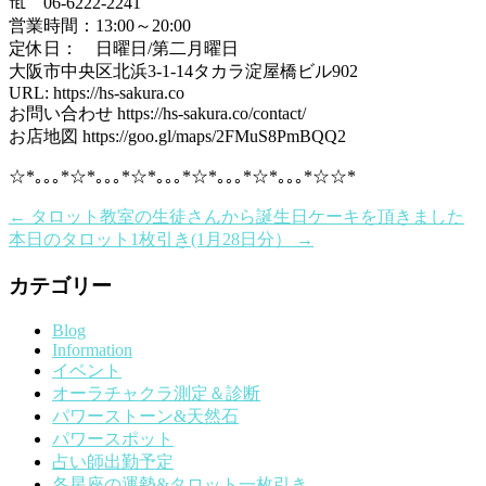
℡ 06-6222-2241
営業時間：13:00～20:00
定休日： 日曜日/第二月曜日
大阪市中央区北浜3-1-14タカラ淀屋橋ビル902
URL: https://hs-sakura.co
お問い合わせ https://hs-sakura.co/contact/
お店地図 https://goo.gl/maps/2FMuS8PmBQQ2
☆*｡｡｡*☆*｡｡｡*☆*｡｡｡*☆*｡｡｡*☆*｡｡｡*☆☆*
←
タロット教室の生徒さんから誕生日ケーキを頂きました
本日のタロット1枚引き(1月28日分）
→
カテゴリー
Blog
Information
イベント
オーラチャクラ測定＆診断
パワーストーン&天然石
パワースポット
占い師出勤予定
各星座の運勢&タロット一枚引き