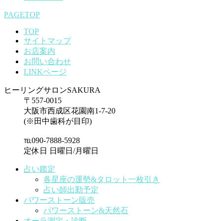
PAGETOP
TOP
サイトマップ
お店案内
お問い合わせ
LINKページ
ヒーリングサロンSAKURA
〒557-0015
大阪市西成区花園南1-7-20
(※田中歯科が目印)
℡090-7888-5928
定休日 日曜日/月曜日
占い鑑定
各星座の運勢&タロット一枚引き
占い師出勤予定
パワーストーン販売
パワーストーン&天然石
オーラ測定・診断