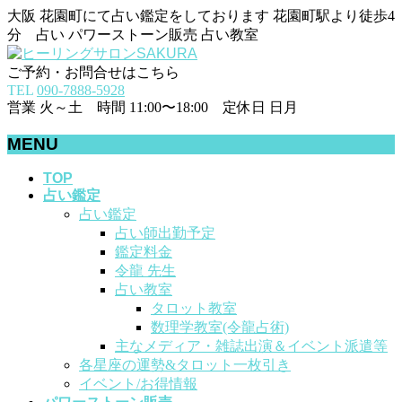
大阪 花園町にて占い鑑定をしております 花園町駅より徒歩4
分 占い パワーストーン販売 占い教室
ご予約・お問合せはこちら
TEL
090-7888-5928
営業 火～土 時間 11:00〜18:00 定休日 日月
MENU
メ
TOP
占い鑑定
ニ
占い鑑定
ュ
占い師出勤予定
ー
鑑定料金
を
令龍 先生
飛
占い教室
ば
タロット教室
す
数理学教室(令龍占術)
主なメディア・雑誌出演＆イベント派遣等
各星座の運勢&タロット一枚引き
イベント/お得情報