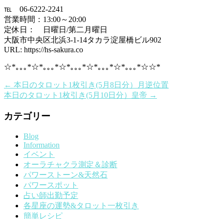
℡ 06-6222-2241
営業時間：13:00～20:00
定休日： 日曜日/第二月曜日
大阪市中央区北浜3-1-14タカラ淀屋橋ビル902
URL: https://hs-sakura.co
☆*｡｡｡*☆*｡｡｡*☆*｡｡｡*☆*｡｡｡*☆*｡｡｡*☆☆*
←
本日のタロット1枚引き(5月8日分）月逆位置
本日のタロット1枚引き(5月10日分）皇帝
→
カテゴリー
Blog
Information
イベント
オーラチャクラ測定＆診断
パワーストーン&天然石
パワースポット
占い師出勤予定
各星座の運勢&タロット一枚引き
簡単レシピ