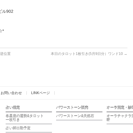
ル902
☆*
7逆位置
本日のタロット1枚引き(5月9日分）ワンド10
→
お問い合わせ
LINKページ
占い鑑定
パワーストーン販売
オーラ測定・診
各星座の運勢&タロット
パワーストーン&天然石
オーラチャクラ
一枚引き
断
占い師出勤予定