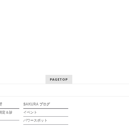
PAGETOP
断
SAKURA ブログ
測定＆診
イベント
パワースポット