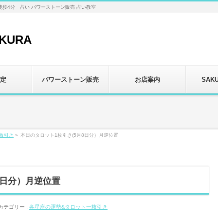
徒歩4分 占い パワーストーン販売 占い教室
定
パワーストーン販売
お店案内
SAK
枚引き
»
本日のタロット1枚引き(5月8日分）月逆位置
8日分）月逆位置
カテゴリー :
各星座の運勢&タロット一枚引き