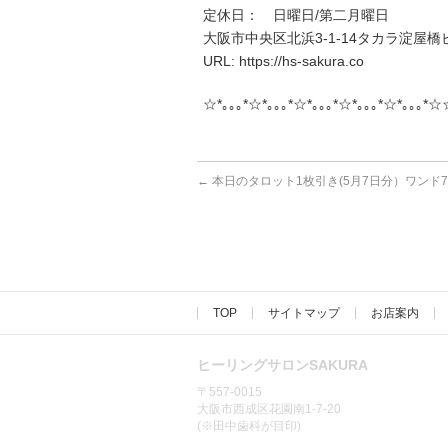
定休日： 日曜日/第二月曜日
大阪市中央区北浜3-1-14タカラ淀屋橋ビ
URL: https://hs-sakura.co
☆*｡｡｡*☆*｡｡｡*☆*｡｡｡*☆*｡｡｡*☆*｡｡｡*☆
←
本日のタロット1枚引き(5月7日分）ワンド
TOP
サイトマップ
お店案内
ヒーリングサロンSAKURA
〒557-0015
大阪市西成区花園南1-7-20
(※田中歯科が目印)