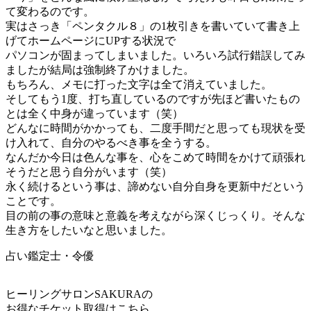
て変わるのです。
実はさっき「ペンタクル８」の1枚引きを書いていて書き上
げてホームページにUPする状況で
パソコンが固まってしまいました。いろいろ試行錯誤してみ
ましたが結局は強制終了かけました。
もちろん、メモに打った文字は全て消えていました。
そしてもう1度、打ち直しているのですが先ほど書いたもの
とは全く中身が違っています（笑）
どんなに時間がかかっても、二度手間だと思っても現状を受
け入れて、自分のやるべき事を全うする。
なんだか今日は色んな事を、心をこめて時間をかけて頑張れ
そうだと思う自分がいます（笑）
永く続けるという事は、諦めない自分自身を更新中だという
ことです。
目の前の事の意味と意義を考えながら深くじっくり。そんな
生き方をしたいなと思いました。
占い鑑定士・令優
ヒーリングサロンSAKURAの
お得なチケット取得はこちら