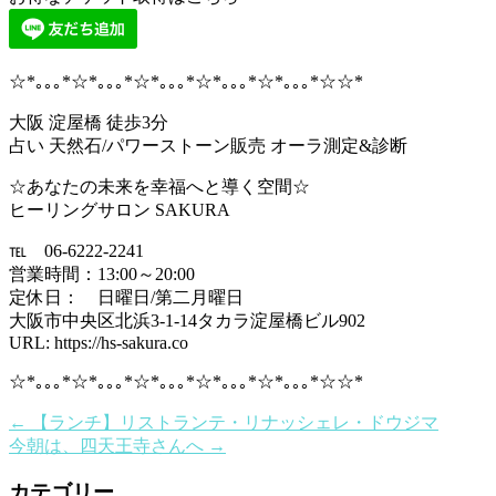
☆*｡｡｡*☆*｡｡｡*☆*｡｡｡*☆*｡｡｡*☆*｡｡｡*☆☆*
大阪 淀屋橋 徒歩3分
占い 天然石/パワーストーン販売 オーラ測定&診断
☆あなたの未来を幸福へと導く空間☆
ヒーリングサロン SAKURA
℡ 06-6222-2241
営業時間：13:00～20:00
定休日： 日曜日/第二月曜日
大阪市中央区北浜3-1-14タカラ淀屋橋ビル902
URL: https://hs-sakura.co
☆*｡｡｡*☆*｡｡｡*☆*｡｡｡*☆*｡｡｡*☆*｡｡｡*☆☆*
←
【ランチ】リストランテ・リナッシェレ・ドウジマ
今朝は、四天王寺さんへ
→
カテゴリー