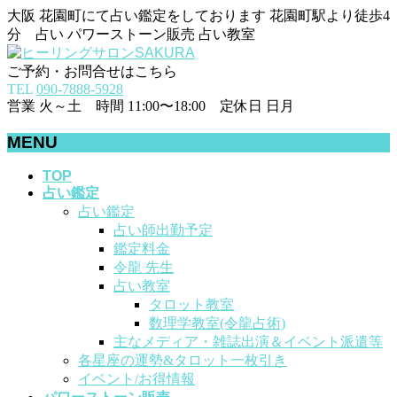
大阪 花園町にて占い鑑定をしております 花園町駅より徒歩4
分 占い パワーストーン販売 占い教室
ご予約・お問合せはこちら
TEL
090-7888-5928
営業 火～土 時間 11:00〜18:00 定休日 日月
MENU
メ
TOP
占い鑑定
ニ
占い鑑定
ュ
占い師出勤予定
ー
鑑定料金
を
令龍 先生
飛
占い教室
ば
タロット教室
す
数理学教室(令龍占術)
主なメディア・雑誌出演＆イベント派遣等
各星座の運勢&タロット一枚引き
イベント/お得情報