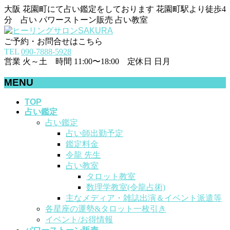
大阪 花園町にて占い鑑定をしております 花園町駅より徒歩4
分 占い パワーストーン販売 占い教室
ご予約・お問合せはこちら
TEL
090-7888-5928
営業 火～土 時間 11:00〜18:00 定休日 日月
MENU
メ
TOP
占い鑑定
ニ
占い鑑定
ュ
占い師出勤予定
ー
鑑定料金
を
令龍 先生
飛
占い教室
ば
タロット教室
す
数理学教室(令龍占術)
主なメディア・雑誌出演＆イベント派遣等
各星座の運勢&タロット一枚引き
イベント/お得情報