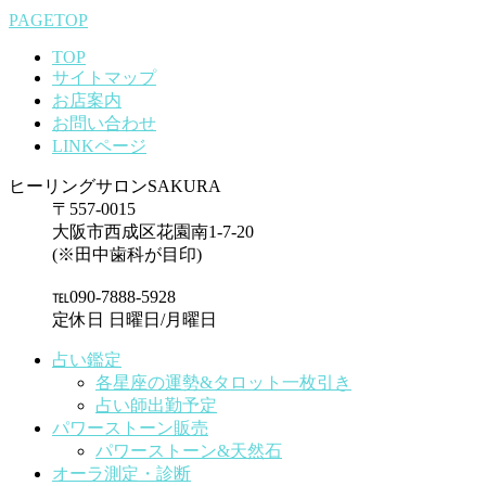
PAGETOP
TOP
サイトマップ
お店案内
お問い合わせ
LINKページ
ヒーリングサロンSAKURA
〒557-0015
大阪市西成区花園南1-7-20
(※田中歯科が目印)
℡090-7888-5928
定休日 日曜日/月曜日
占い鑑定
各星座の運勢&タロット一枚引き
占い師出勤予定
パワーストーン販売
パワーストーン&天然石
オーラ測定・診断