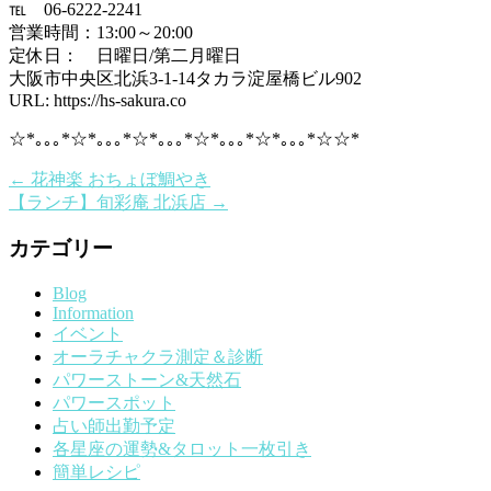
℡ 06-6222-2241
営業時間：13:00～20:00
定休日： 日曜日/第二月曜日
大阪市中央区北浜3-1-14タカラ淀屋橋ビル902
URL: https://hs-sakura.co
☆*｡｡｡*☆*｡｡｡*☆*｡｡｡*☆*｡｡｡*☆*｡｡｡*☆☆*
←
花神楽 おちょぼ鯛やき
【ランチ】旬彩庵 北浜店
→
カテゴリー
Blog
Information
イベント
オーラチャクラ測定＆診断
パワーストーン&天然石
パワースポット
占い師出勤予定
各星座の運勢&タロット一枚引き
簡単レシピ