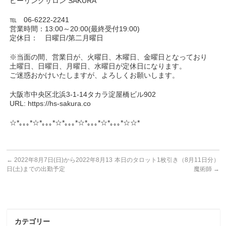
ヒーリングサロン SAKURA
℡ 06-6222-2241
営業時間：13:00～20:00(最終受付19:00)
定休日： 日曜日/第二月曜日
※当面の間、営業日が、火曜日、木曜日、金曜日となっており
土曜日、日曜日、月曜日、水曜日が定休日になります。
ご迷惑おかけいたしますが、よろしくお願いします。
大阪市中央区北浜3-1-14タカラ淀屋橋ビル902
URL: https://hs-sakura.co
☆*｡｡｡*☆*｡｡｡*☆*｡｡｡*☆*｡｡｡*☆*｡｡｡*☆☆*
←
2022年8月7日(日)から2022年8月13
本日のタロット1枚引き（8月11日分）
日(土)までの出勤予定
魔術師
→
カテゴリー