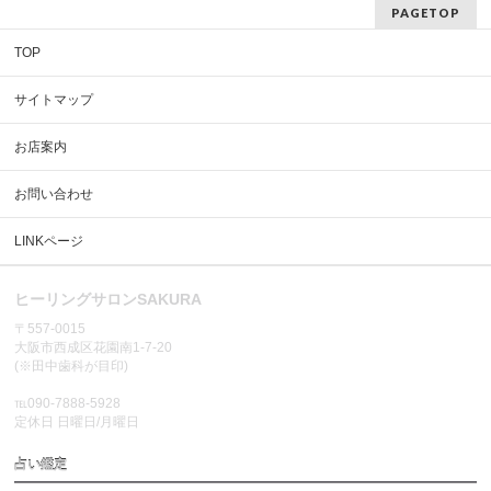
PAGETOP
TOP
サイトマップ
お店案内
お問い合わせ
LINKページ
ヒーリングサロンSAKURA
〒557-0015
大阪市西成区花園南1-7-20
(※田中歯科が目印)
℡090-7888-5928
定休日 日曜日/月曜日
占い鑑定