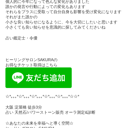
個人的に今年になって色んな変化がありました
誰かの発言や行動によっての変化もあります
それらをプラスに受取って自分自身も影響を受け変化になります
それがまた誰かの
小さな良い知らせになるように、今を大切にしたいと思います
小さくても良い知らせを意識的に探してみてくださいね
占い鑑定士・令優
ヒーリングサロンSAKURAの
お得なチケット取得はこちら
☆*｡｡｡*☆*｡｡｡*☆*｡｡｡*☆*｡｡｡*☆*｡｡｡*☆☆*
大阪 淀屋橋 徒歩3分
占い 天然石/パワーストーン販売 オーラ測定&診断
☆あなたの未来を幸福へと導く空間☆