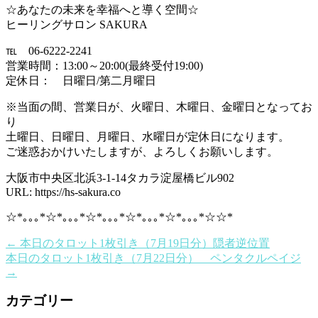
☆あなたの未来を幸福へと導く空間☆
ヒーリングサロン SAKURA
℡ 06-6222-2241
営業時間：13:00～20:00(最終受付19:00)
定休日： 日曜日/第二月曜日
※当面の間、営業日が、火曜日、木曜日、金曜日となってお
り
土曜日、日曜日、月曜日、水曜日が定休日になります。
ご迷惑おかけいたしますが、よろしくお願いします。
大阪市中央区北浜3-1-14タカラ淀屋橋ビル902
URL: https://hs-sakura.co
☆*｡｡｡*☆*｡｡｡*☆*｡｡｡*☆*｡｡｡*☆*｡｡｡*☆☆*
←
本日のタロット1枚引き（7月19日分）隠者逆位置
本日のタロット1枚引き（7月22日分） ペンタクルペイジ
→
カテゴリー