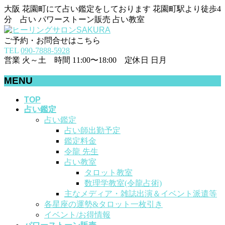
大阪 花園町にて占い鑑定をしております 花園町駅より徒歩4
分 占い パワーストーン販売 占い教室
ご予約・お問合せはこちら
TEL
090-7888-5928
営業 火～土 時間 11:00〜18:00 定休日 日月
MENU
メ
TOP
占い鑑定
ニ
占い鑑定
ュ
占い師出勤予定
ー
鑑定料金
を
令龍 先生
飛
占い教室
ば
タロット教室
す
数理学教室(令龍占術)
主なメディア・雑誌出演＆イベント派遣等
各星座の運勢&タロット一枚引き
イベント/お得情報