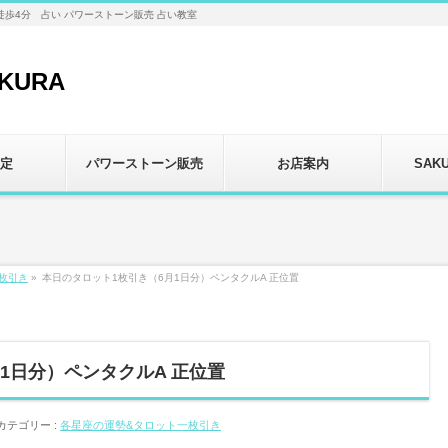
徒歩4分 占い パワーストーン販売 占い教室
定
パワーストーン販売
お店案内
SAK
枚引き
»
本日のタロット1枚引き（6月1日分）ペンタクルA 正位置
1日分）ペンタクルA 正位置
カテゴリー :
各星座の運勢&タロット一枚引き