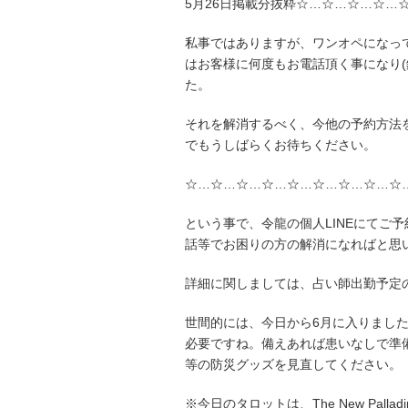
5月26日掲載分抜粋☆…☆…☆…☆…
私事ではありますが、ワンオペになっ
はお客様に何度もお電話頂く事になり
た。
それを解消するべく、今他の予約方法
でもうしばらくお待ちください。
☆…☆…☆…☆…☆…☆…☆…☆…☆
という事で、令龍の個人LINEにてご
話等でお困りの方の解消になればと思
詳細に関しましては、占い師出勤予定
世間的には、今日から6月に入りまし
必要ですね。備えあれば患いなしで準
等の防災グッズを見直してください。
※今日のタロットは、The New Palladi