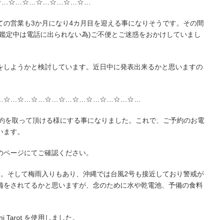
☆…☆…☆…☆…☆…☆…☆…
ての営業も3か月になり4カ月目を迎える事になりそうです。その間
(鑑定中は電話に出られない為)ご不便とご迷惑をおかけしていまし
をしようかと検討しています。近日中に発表出来るかと思いますの
…☆…☆…☆…☆…☆…☆…☆…☆…☆…☆…
予約を取って頂ける様にする事になりました。これで、ご予約のお電
います。
のページにてご確認ください。
た。そして梅雨入りもあり、沖縄では台風2号も接近しており警戒が
備をされてるかと思いますが、念のために水や乾電池、予備の食料
ni Tarot を使用しました。