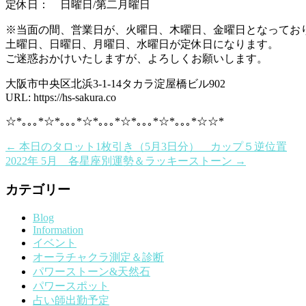
定休日： 日曜日/第二月曜日
※当面の間、営業日が、火曜日、木曜日、金曜日となってお
土曜日、日曜日、月曜日、水曜日が定休日になります。
ご迷惑おかけいたしますが、よろしくお願いします。
大阪市中央区北浜3-1-14タカラ淀屋橋ビル902
URL: https://hs-sakura.co
☆*｡｡｡*☆*｡｡｡*☆*｡｡｡*☆*｡｡｡*☆*｡｡｡*☆☆*
←
本日のタロット1枚引き（5月3日分） カップ５逆位置
2022年 5月 各星座別運勢＆ラッキーストーン
→
カテゴリー
Blog
Information
イベント
オーラチャクラ測定＆診断
パワーストーン&天然石
パワースポット
占い師出勤予定