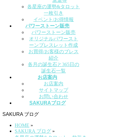
派遣等
各星座の運勢&タロット
一枚引き
イベント/お得情報
パワーストーン販売
パワーストーン販売
オリジナルパワースト
ーンブレスレット作成
お買得/お客様のブレス
紹介
各月の誕生石と365日の
誕生石一覧
お店案内
お店案内
サイトマップ
お問い合わせ
SAKURAブログ
SAKURA ブログ
HOME
»
SAKURA ブログ
»