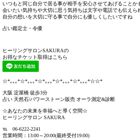
いつもと同じ自分で居る事が相手を安心させてあげることか
会いたい気持ちや大切に思う気持ちは文字や電話でも伝えら
自分の想いを大切に守る事で自分にも優しくしたいですね
占い鑑定士・令優
ヒーリングサロンSAKURAの
お得なチケット取得はこちら
☆*｡｡｡*☆*｡｡｡*☆*｡｡｡*☆*｡｡｡*☆*｡｡｡*☆☆*
大阪 淀屋橋 徒歩3分
占い 天然石/パワーストーン販売 オーラ測定&診断
☆あなたの未来を幸福へと導く空間☆
ヒーリングサロン SAKURA
℡ 06-6222-2241
営業時間：13:00～20:00(最終受付19:00)