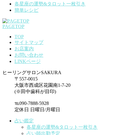
各星座の運勢&タロット一枚引き
簡単レシピ
PAGETOP
TOP
サイトマップ
お店案内
お問い合わせ
LINKページ
ヒーリングサロンSAKURA
〒557-0015
大阪市西成区花園南1-7-20
(※田中歯科が目印)
℡090-7888-5928
定休日 日曜日/月曜日
占い鑑定
各星座の運勢&タロット一枚引き
占い師出勤予定