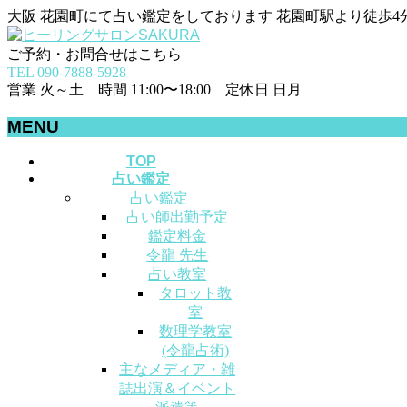
大阪 花園町にて占い鑑定をしております 花園町駅より徒歩4
ご予約・お問合せはこちら
TEL 090-7888-5928
営業 火～土 時間 11:00〜18:00 定休日 日月
MENU
メ
TOP
占い鑑定
ニ
占い鑑定
ュ
占い師出勤予定
ー
鑑定料金
を
令龍 先生
飛
占い教室
ば
タロット教
す
室
数理学教室
(令龍占術)
主なメディア・雑
誌出演＆イベント