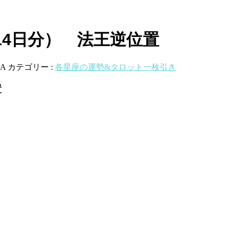
14日分） 法王逆位置
A
カテゴリー :
各星座の運勢&タロット一枚引き
置