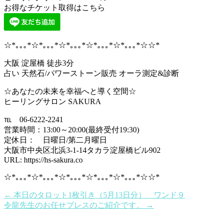
お得なチケット取得はこちら
☆*｡｡｡*☆*｡｡｡*☆*｡｡｡*☆*｡｡｡*☆*｡｡｡*☆☆*
大阪 淀屋橋 徒歩3分
占い 天然石/パワーストーン販売 オーラ測定&診断
☆あなたの未来を幸福へと導く空間☆
ヒーリングサロン SAKURA
℡ 06-6222-2241
営業時間：13:00～20:00(最終受付19:30)
定休日： 日曜日/第二月曜日
大阪市中央区北浜3-1-14タカラ淀屋橋ビル902
URL: https://hs-sakura.co
☆*｡｡｡*☆*｡｡｡*☆*｡｡｡*☆*｡｡｡*☆*｡｡｡*☆☆*
←
本日のタロット1枚引き（5月13日分） ワンド９
令龍先生のお任せブレスのご紹介です。
→