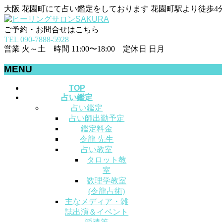
大阪 花園町にて占い鑑定をしております 花園町駅より徒歩4
ご予約・お問合せはこちら
TEL 090-7888-5928
営業 火～土 時間 11:00〜18:00 定休日 日月
MENU
メ
TOP
占い鑑定
ニ
占い鑑定
ュ
占い師出勤予定
ー
鑑定料金
を
令龍 先生
飛
占い教室
ば
タロット教
す
室
数理学教室
(令龍占術)
主なメディア・雑
誌出演＆イベント