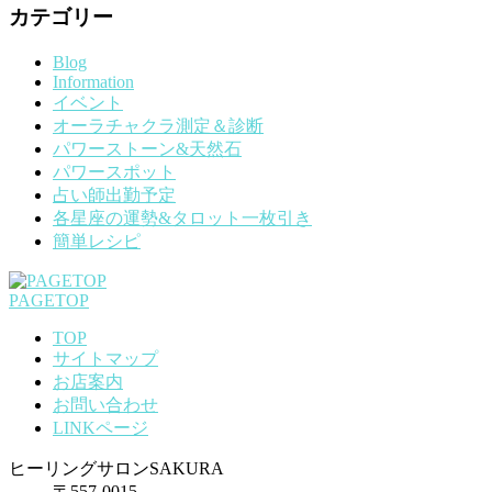
カテゴリー
Blog
Information
イベント
オーラチャクラ測定＆診断
パワーストーン&天然石
パワースポット
占い師出勤予定
各星座の運勢&タロット一枚引き
簡単レシピ
PAGETOP
TOP
サイトマップ
お店案内
お問い合わせ
LINKページ
ヒーリングサロンSAKURA
〒557-0015