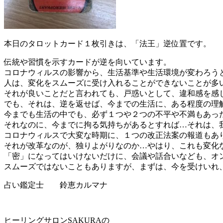
本日のタロットカード１枚引きは、「法王」逆位置です。
伝統や習慣を示すカードが逆を向いています。
コロナウィルスの影響から、生活基準や生活環境が変わろう
人は、変化をスムーズに受け入れることができないことが多
それが良いことだと言われても、戸惑いとして、違和感を感
でも、それは、逆を返せば、今までの生活に、ある程度の理
今までも生活の中でも、必ず１つや２つの不平や不満もあっ
それなのに、今までに拘る気持ちがあるとすれば…それは、
コロナウィルスで大変な時期に、１つの改正法案の報道もあ
それが改革なのが、独りよがりなのか…やはり、これも変化
「密」になってはいけないだけに、会議や話合いなども、オ
スムーズではないこともありますが、まずは、今を受けいれ
占い鑑定士 鈴恵カルマナ
ヒーリングサロンSAKURAの