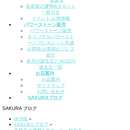
派遣等
各星座の運勢&タロット
一枚引き
イベント/お得情報
パワーストーン販売
パワーストーン販売
オリジナルパワースト
ーンブレスレット作成
お買得/お客様のブレス
紹介
各月の誕生石と365日の
誕生石一覧
お店案内
お店案内
サイトマップ
お問い合わせ
SAKURAブログ
SAKURA ブログ
HOME
»
SAKURA ブログ
»