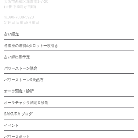
大阪市西成区花園南1-7-20
(※田中歯科が目印)
℡090-7888-5928
定休日 日曜日/月曜日
占い鑑定
各星座の運勢&タロット一枚引き
占い師出勤予定
パワーストーン販売
パワーストーン&天然石
オーラ測定・診断
オーラチャクラ測定＆診断
SAKURA ブログ
イベント
パワースポット