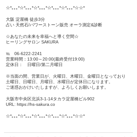
☆*｡｡｡*☆*｡｡｡*☆*｡｡｡*☆*｡｡｡*☆*｡｡｡*☆☆*
大阪 淀屋橋 徒歩3分
占い 天然石/パワーストーン販売 オーラ測定&診断
☆あなたの未来を幸福へと導く空間☆
ヒーリングサロン SAKURA
℡ 06-6222-2241
営業時間：13:00～20:00(最終受付19:00)
定休日： 日曜日/第二月曜日
※当面の間、営業日が、火曜日、木曜日、金曜日となっており
土曜日、日曜日、月曜日、水曜日が定休日になります。
ご迷惑おかけいたしますが、よろしくお願いします。
大阪市中央区北浜3-1-14タカラ淀屋橋ビル902
URL: https://hs-sakura.co
☆*｡｡｡*☆*｡｡｡*☆*｡｡｡*☆*｡｡｡*☆*｡｡｡*☆☆*