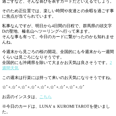
過ごすなど、そんな喜びを表すカードだといえるでしょう。
そのため
正位置では、楽しい時間や友達との余暇を過ごす事
に焦点が当てられています。
私事なんですが、明日から4日間の日程で、群馬県の頭文字
Dの聖地、榛名山へツーリングへ行って来ます。
そんな事も有って、今日のカードに繋がったのかも知れませ
んね。
今週末から見ごろの桜の開花、全国的にも今週末から一週間
くらいは見ごろになりそうです。
全国的にも沖縄県を除いて大まかお天気は良さそうです。
2
週間天気
この週末は行楽には持って来いのお天気になりそうですね。
☆ﾟ+.☆ﾟ+.☆ﾟ+.☆ﾟ+.☆ﾟ+.☆ﾟ+.☆ﾟ+.☆ﾟ+.☆ﾟ
お店のインスタは、
こちら
※今日のカードは、LUNA’ｓ
KUROMI TAROTを使いまし
た。