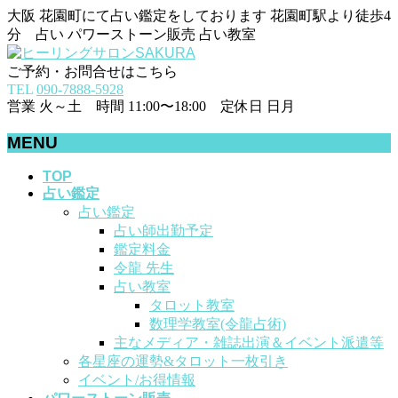
大阪 花園町にて占い鑑定をしております 花園町駅より徒歩4
分 占い パワーストーン販売 占い教室
ご予約・お問合せはこちら
TEL
090-7888-5928
営業 火～土 時間 11:00〜18:00 定休日 日月
MENU
メ
TOP
占い鑑定
ニ
占い鑑定
ュ
占い師出勤予定
ー
鑑定料金
を
令龍 先生
飛
占い教室
ば
タロット教室
す
数理学教室(令龍占術)
主なメディア・雑誌出演＆イベント派遣等
各星座の運勢&タロット一枚引き
イベント/お得情報