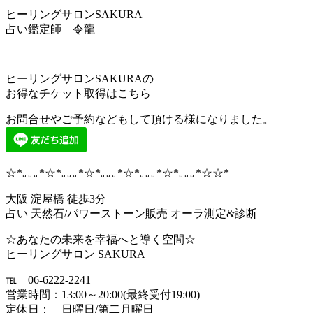
ヒーリングサロンSAKURA
占い鑑定師 令龍
ヒーリングサロンSAKURAの
お得なチケット取得はこちら
お問合せやご予約などもして頂ける様になりました。
☆*｡｡｡*☆*｡｡｡*☆*｡｡｡*☆*｡｡｡*☆*｡｡｡*☆☆*
大阪 淀屋橋 徒歩3分
占い 天然石/パワーストーン販売 オーラ測定&診断
☆あなたの未来を幸福へと導く空間☆
ヒーリングサロン SAKURA
℡ 06-6222-2241
営業時間：13:00～20:00(最終受付19:00)
定休日： 日曜日/第二月曜日