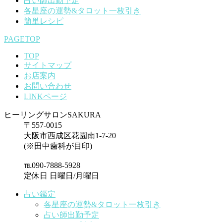
占い師出勤予定
各星座の運勢&タロット一枚引き
簡単レシピ
PAGETOP
TOP
サイトマップ
お店案内
お問い合わせ
LINKページ
ヒーリングサロンSAKURA
〒557-0015
大阪市西成区花園南1-7-20
(※田中歯科が目印)
℡090-7888-5928
定休日 日曜日/月曜日
占い鑑定
各星座の運勢&タロット一枚引き
占い師出勤予定