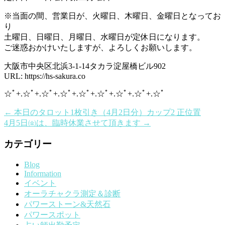
※当面の間、営業日が、火曜日、木曜日、金曜日となってお
り
土曜日、日曜日、月曜日、水曜日が定休日になります。
ご迷惑おかけいたしますが、よろしくお願いします。
大阪市中央区北浜3-1-14タカラ淀屋橋ビル902
URL: https://hs-sakura.co
☆ﾟ+.☆ﾟ+.☆ﾟ+.☆ﾟ+.☆ﾟ+.☆ﾟ+.☆ﾟ+.☆ﾟ+.☆ﾟ
←
本日のタロット1枚引き（4月2日分）カップ2 正位置
4月5日㈮は、臨時休業させて頂きます
→
カテゴリー
Blog
Information
イベント
オーラチャクラ測定＆診断
パワーストーン&天然石
パワースポット