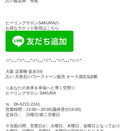
占い鑑定師 令龍
ヒーリングサロンSAKURAの
お得なチケット取得はこちら
☆*｡｡｡*☆*｡｡｡*☆*｡｡｡*☆*｡｡｡*☆*｡｡｡*☆☆*
大阪 淀屋橋 徒歩3分
占い 天然石/パワーストーン販売 オーラ測定&診断
☆あなたの未来を幸福へと導く空間☆
ヒーリングサロン SAKURA
℡ 06-6222-2241
営業時間：13:00～20:00(最終受付19:00)
定休日： 日曜日/第二月曜日
※当面の間、営業日が、火曜日、木曜日、金曜日となっており