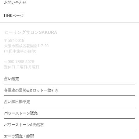
お問い合わせ
LINKページ
ヒーリングサロンSAKURA
〒557-0015
大阪市西成区花園南1-7-20
(※田中歯科が目印)
℡090-7888-5928
定休日 日曜日/月曜日
占い鑑定
各星座の運勢&タロット一枚引き
占い師出勤予定
パワーストーン販売
パワーストーン&天然石
オーラ測定・診断