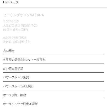
LINKページ
ヒーリングサロンSAKURA
〒557-0015
大阪市西成区花園南1-7-20
(※田中歯科が目印)
℡090-7888-5928
定休日 日曜日/月曜日
占い鑑定
各星座の運勢&タロット一枚引き
占い師出勤予定
パワーストーン販売
パワーストーン&天然石
オーラ測定・診断
オーラチャクラ測定＆診断