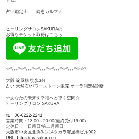
占い鑑定士 鈴恵カルマナ
ヒーリングサロンSAKURAの
お得なチケット取得はこちら
☆*｡｡｡*☆*｡｡｡*☆*｡｡｡*☆*｡｡｡*☆*｡｡｡*☆☆*
大阪 淀屋橋 徒歩3分
占い 天然石/パワーストーン販売 オーラ測定&診断
☆あなたの未来を幸福へと導く空間☆
ヒーリングサロン SAKURA
℡ 06-6222-2241
営業時間：13:00～20:00(最終受付19:00)
定休日： 日曜日/第二月曜日
大阪市中央区北浜3-1-14タカラ淀屋橋ビル902
URL: https://hs-sakura.co