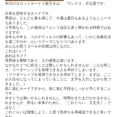
本日のタロットカード１枚引きは、「ワンド３」正位置です。
出発を意味するカードです。
季節は、どんどん春を感じて、今週は夏日もあるようなニュース
もありました。
２年前なら、この連休は？という会話も多く聞かれる時期ではあ
りますが、
去年も今年も…コロナウィルスの影響もあって、いかに自粛生活
を過ごすのか…というテーマになりつつあります。
みんなが思うゴールや目標は同じなのに、
これはいい？
あれはダメ？
境界線も曖昧であり、人の感覚は違います。
なかなか１つに絞ることは難しいかもしれませんが、こんな時こ
そ、リーダーシップを発揮できる人を求めてしまいます。
（リーダーシップを発揮できる人を求めてしまう…まずは、ここ
が人任せになってしまっていることに、文字を入力しながら気づ
きました。）
前に進むカードですから、前に進む手段をしっかり手にすること
です。
今すぐでは無いかもしれませんし、時間がまだまだかかるかもし
れませんが、明るい未来のために、「これぐらい、大丈夫！」で
はなく「
これぐらいは我慢しよう」と思う気持ちを再確認できると良いで
すね。