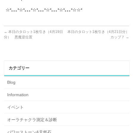
☆*｡｡｡*☆*｡｡｡*☆*｡｡｡*☆*｡｡｡*☆*｡｡｡*☆☆*
←
本日のタロット1枚引き（4月19日
本日のタロット1枚引き（4月21日分）
分） 悪魔逆位置
カップ７
→
カテゴリー
Blog
Information
イベント
オーラチャクラ測定＆診断
パワーストーン&天然石