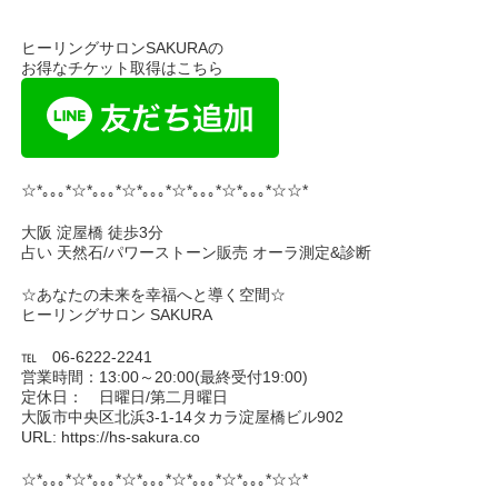
ヒーリングサロンSAKURAの
お得なチケット取得はこちら
☆*｡｡｡*☆*｡｡｡*☆*｡｡｡*☆*｡｡｡*☆*｡｡｡*☆☆*
大阪 淀屋橋 徒歩3分
占い 天然石/パワーストーン販売 オーラ測定&診断
☆あなたの未来を幸福へと導く空間☆
ヒーリングサロン SAKURA
℡ 06-6222-2241
営業時間：13:00～20:00(最終受付19:00)
定休日： 日曜日/第二月曜日
大阪市中央区北浜3-1-14タカラ淀屋橋ビル902
URL: https://hs-sakura.co
☆*｡｡｡*☆*｡｡｡*☆*｡｡｡*☆*｡｡｡*☆*｡｡｡*☆☆*