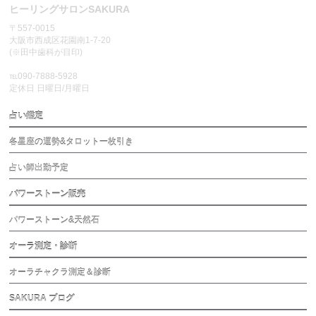
ヒーリングサロンSAKURA
〒557-0015
大阪市西成区花園南1-7-20
(※田中歯科が目印)
℡090-7888-5928
定休日 日曜日/月曜日
占い鑑定
各星座の運勢&タロット一枚引き
占い師出勤予定
パワーストーン販売
パワーストーン&天然石
オーラ測定・診断
オーラチャクラ測定＆診断
SAKURA ブログ