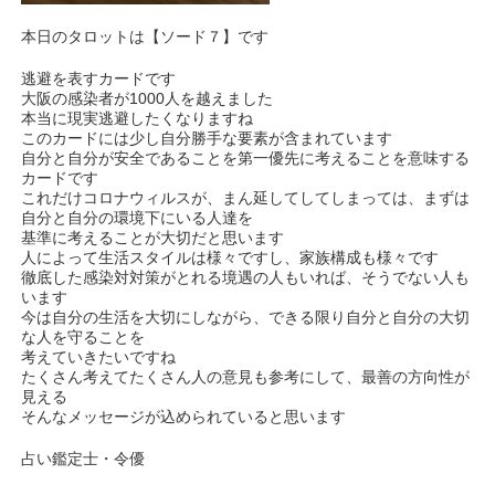
本日のタロットは【ソード７】です
逃避を表すカードです
大阪の感染者が1000人を越えました
本当に現実逃避したくなりますね
このカードには少し自分勝手な要素が含まれています
自分と自分が安全であることを第一優先に考えることを意味する
カードです
これだけコロナウィルスが、まん延してしてしまっては、まずは
自分と自分の環境下にいる人達を
基準に考えることが大切だと思います
人によって生活スタイルは様々ですし、家族構成も様々です
徹底した感染対対策がとれる境遇の人もいれば、そうでない人も
います
今は自分の生活を大切にしながら、できる限り自分と自分の大切
な人を守ることを
考えていきたいですね
たくさん考えてたくさん人の意見も参考にして、最善の方向性が
見える
そんなメッセージが込められていると思います
占い鑑定士・令優