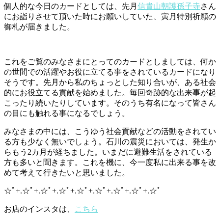
個人的な今日のカードとしては、先月
信貴山朝護孫子寺
さん
にお詣りさせて頂いた時にお願いしていた、寅月特別祈願の
御札が届きました。
これをご覧のみなさまにとってのカードとしましては、何か
の世間での活躍やお役に立てる事をされているカードになり
そうです。先月から私のちょっとした知り合いが、ある社会
的にお役立てる貢献を始めました。毎回奇跡的な出来事が起
こったり続いたりしています。そのうち有名になって皆さん
の目にも触れる事になるでしょう。
みなさまの中には、こうゆう社会貢献などの活動をされてい
る方も少なく無いでしょう。石川の震災においては、発生か
らもう2カ月が経ちました。いまだに避難生活をされている
方も多いと聞きます。これを機に、今一度私に出来る事を改
めて考えて行きたいと思いました。
☆ﾟ+.☆ﾟ+.☆ﾟ+.☆ﾟ+.☆ﾟ+.☆ﾟ+.☆ﾟ+.☆ﾟ+.☆ﾟ
お店のインスタは、
こちら