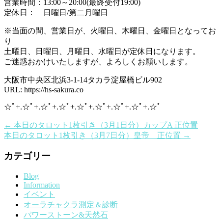
営業時間：13:00～20:00(最終受付19:00)
定休日： 日曜日/第二月曜日
※当面の間、営業日が、火曜日、木曜日、金曜日となってお
り
土曜日、日曜日、月曜日、水曜日が定休日になります。
ご迷惑おかけいたしますが、よろしくお願いします。
大阪市中央区北浜3-1-14タカラ淀屋橋ビル902
URL: https://hs-sakura.co
☆ﾟ+.☆ﾟ+.☆ﾟ+.☆ﾟ+.☆ﾟ+.☆ﾟ+.☆ﾟ+.☆ﾟ+.☆ﾟ
←
本日のタロット1枚引き（3月1日分）カップA 正位置
本日のタロット1枚引き（3月7日分）皇帝 正位置
→
カテゴリー
Blog
Information
イベント
オーラチャクラ測定＆診断
パワーストーン&天然石