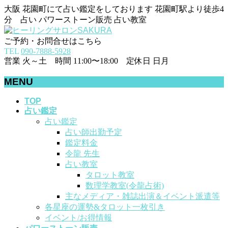
大阪 花園町にて占い鑑定をしております 花園町駅より徒歩4
分 占い パワーストーン販売 占い教室
ご予約・お問合せはこちら
TEL
090-7888-5928
営業 火～土 時間 11:00〜18:00 定休日 日月
MENU
メ
TOP
占い鑑定
ニ
占い鑑定
ュ
占い師出勤予定
ー
鑑定料金
を
令龍 先生
飛
占い教室
ば
タロット教室
す
数理学教室(令龍占術)
主なメディア・雑誌出演＆イベント派遣等
各星座の運勢&タロット一枚引き
イベント/お得情報