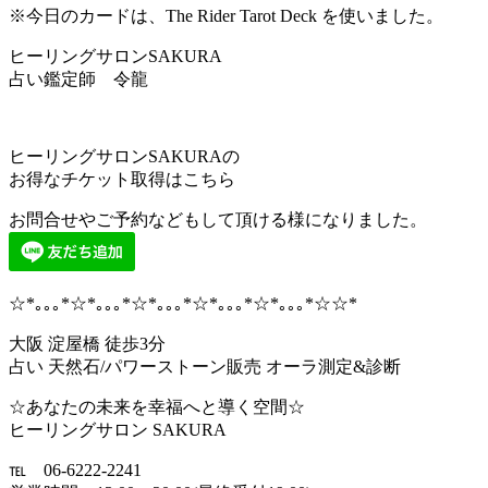
※今日のカードは、
The Rider Tarot Deck を使いました。
ヒーリングサロンSAKURA
占い鑑定師 令龍
ヒーリングサロンSAKURAの
お得なチケット取得はこちら
お問合せやご予約などもして頂ける様になりました。
☆*｡｡｡*☆*｡｡｡*☆*｡｡｡*☆*｡｡｡*☆*｡｡｡*☆☆*
大阪 淀屋橋 徒歩3分
占い 天然石/パワーストーン販売 オーラ測定&診断
☆あなたの未来を幸福へと導く空間☆
ヒーリングサロン SAKURA
℡ 06-6222-2241