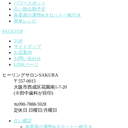
パワースポット
占い師出勤予定
各星座の運勢&タロット一枚引き
簡単レシピ
PAGETOP
TOP
サイトマップ
お店案内
お問い合わせ
LINKページ
ヒーリングサロンSAKURA
〒557-0015
大阪市西成区花園南1-7-20
(※田中歯科が目印)
℡090-7888-5928
定休日 日曜日/月曜日
占い鑑定
各星座の運勢&タロット一枚引き