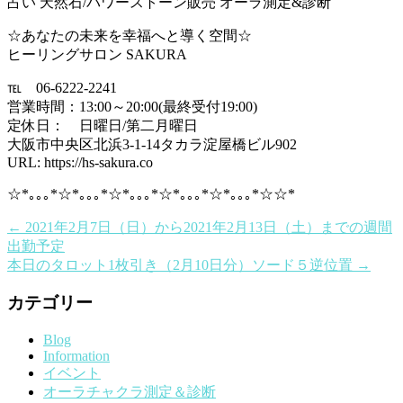
占い 天然石/パワーストーン販売 オーラ測定&診断
☆あなたの未来を幸福へと導く空間☆
ヒーリングサロン SAKURA
℡ 06-6222-2241
営業時間：13:00～20:00(最終受付19:00)
定休日： 日曜日/第二月曜日
大阪市中央区北浜3-1-14タカラ淀屋橋ビル902
URL: https://hs-sakura.co
☆*｡｡｡*☆*｡｡｡*☆*｡｡｡*☆*｡｡｡*☆*｡｡｡*☆☆*
←
2021年2月7日（日）から2021年2月13日（土）までの週間
出勤予定
本日のタロット1枚引き（2月10日分）ソード５逆位置
→
カテゴリー
Blog
Information
イベント
オーラチャクラ測定＆診断