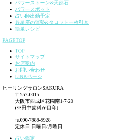
パワーストーン&天然石
パワースポット
占い師出勤予定
各星座の運勢&タロット一枚引き
簡単レシピ
PAGETOP
TOP
サイトマップ
お店案内
お問い合わせ
LINKページ
ヒーリングサロンSAKURA
〒557-0015
大阪市西成区花園南1-7-20
(※田中歯科が目印)
℡090-7888-5928
定休日 日曜日/月曜日
占い鑑定