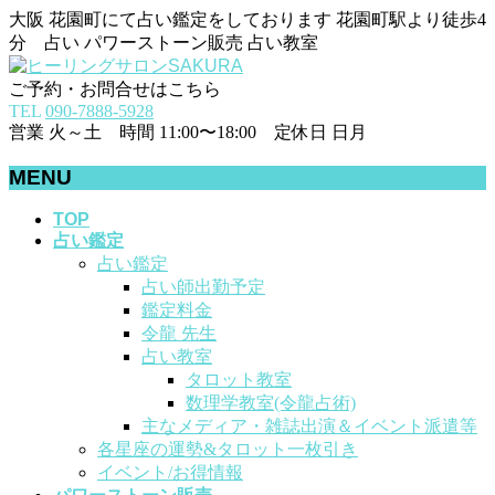
大阪 花園町にて占い鑑定をしております 花園町駅より徒歩4
分 占い パワーストーン販売 占い教室
ご予約・お問合せはこちら
TEL
090-7888-5928
営業 火～土 時間 11:00〜18:00 定休日 日月
MENU
メ
TOP
占い鑑定
ニ
占い鑑定
ュ
占い師出勤予定
ー
鑑定料金
を
令龍 先生
飛
占い教室
ば
タロット教室
す
数理学教室(令龍占術)
主なメディア・雑誌出演＆イベント派遣等
各星座の運勢&タロット一枚引き
イベント/お得情報