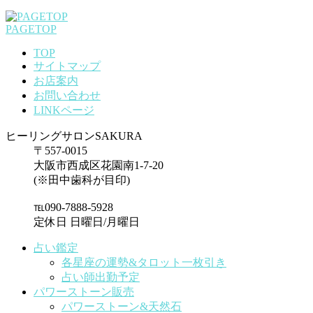
PAGETOP
TOP
サイトマップ
お店案内
お問い合わせ
LINKページ
ヒーリングサロンSAKURA
〒557-0015
大阪市西成区花園南1-7-20
(※田中歯科が目印)
℡090-7888-5928
定休日 日曜日/月曜日
占い鑑定
各星座の運勢&タロット一枚引き
占い師出勤予定
パワーストーン販売
パワーストーン&天然石