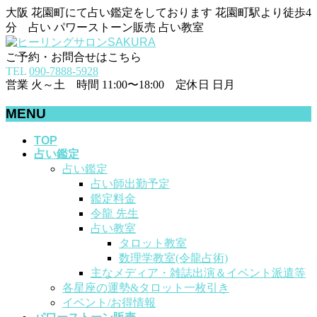
大阪 花園町にて占い鑑定をしております 花園町駅より徒歩4
分 占い パワーストーン販売 占い教室
ご予約・お問合せはこちら
TEL
090-7888-5928
営業 火～土 時間 11:00〜18:00 定休日 日月
MENU
メ
TOP
占い鑑定
ニ
占い鑑定
ュ
占い師出勤予定
ー
鑑定料金
を
令龍 先生
飛
占い教室
ば
タロット教室
す
数理学教室(令龍占術)
主なメディア・雑誌出演＆イベント派遣等
各星座の運勢&タロット一枚引き
イベント/お得情報