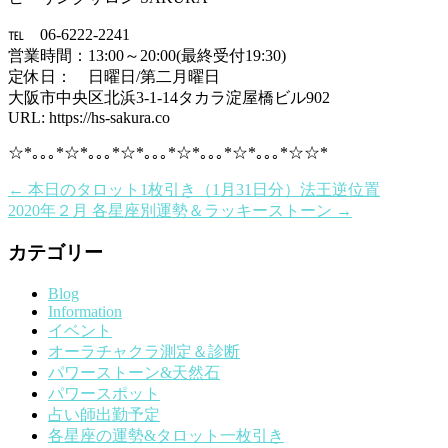
℡ 06-6222-2241
営業時間：13:00～20:00(最終受付19:30)
定休日： 日曜日/第二月曜日
大阪市中央区北浜3-1-14タカラ淀屋橋ビル902
URL: https://hs-sakura.co
☆*｡｡｡*☆*｡｡｡*☆*｡｡｡*☆*｡｡｡*☆*｡｡｡*☆☆*
←
本日のタロット1枚引き（1月31日分）法王逆位置
2020年２月 各星座別運勢＆ラッキーストーン
→
カテゴリー
Blog
Information
イベント
オーラチャクラ測定＆診断
パワーストーン&天然石
パワースポット
占い師出勤予定
各星座の運勢&タロット一枚引き