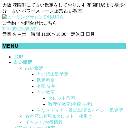
大阪 花園町にて占い鑑定をしております 花園町駅より徒歩4
分 占い パワーストーン販売 占い教室
ご予約・お問合せはこちら
TEL
090-7888-5928
営業 火～土 時間 11:00〜18:00 定休日 日月
MENU
メ
TOP
占い鑑定
ニ
占い鑑定
ュ
占い師出勤予定
ー
鑑定料金
を
令龍 先生
飛
占い教室
ば
タロット教室
す
数理学教室(令龍占術)
主なメディア・雑誌出演＆イベント派遣等
各星座の運勢&タロット一枚引き
イベント/お得情報