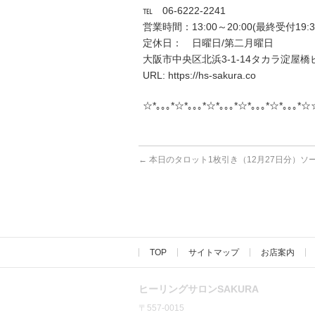
℡ 06-6222-2241
営業時間：13:00～20:00(最終受付19:3
定休日： 日曜日/第二月曜日
大阪市中央区北浜3-1-14タカラ淀屋橋ビ
URL: https://hs-sakura.co
☆*｡｡｡*☆*｡｡｡*☆*｡｡｡*☆*｡｡｡*☆*｡｡｡*☆
←
本日のタロット1枚引き（12月27日分）ソ
TOP
サイトマップ
お店案内
ヒーリングサロンSAKURA
〒557-0015