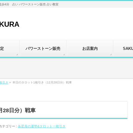
徒歩4分 占い パワーストーン販売 占い教室
定
パワーストーン販売
お店案内
SAK
枚引き
»
本日のタロット1枚引き（12月28日分）戦車
月28日分）戦車
カテゴリー :
各星座の運勢&タロット一枚引き