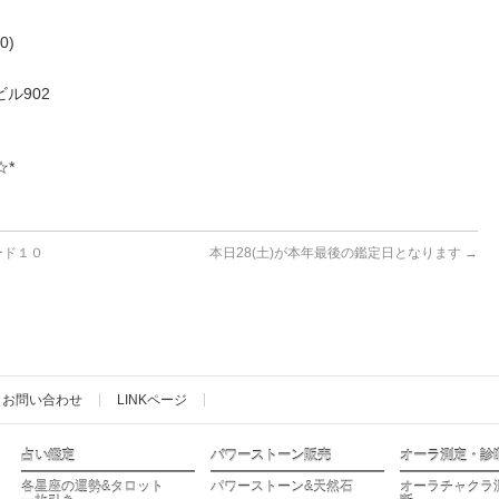
0)
ル902
☆*
ード１０
本日28(土)が本年最後の鑑定日となります
→
お問い合わせ
LINKページ
占い鑑定
パワーストーン販売
オーラ測定・診
各星座の運勢&タロット
パワーストーン&天然石
オーラチャクラ