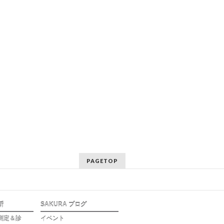
PAGETOP
断
SAKURA ブログ
測定＆診
イベント