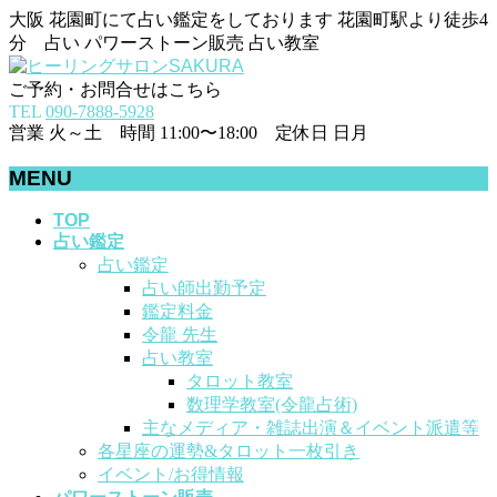
大阪 花園町にて占い鑑定をしております 花園町駅より徒歩4
分 占い パワーストーン販売 占い教室
ご予約・お問合せはこちら
TEL
090-7888-5928
営業 火～土 時間 11:00〜18:00 定休日 日月
MENU
メ
TOP
占い鑑定
ニ
占い鑑定
ュ
占い師出勤予定
ー
鑑定料金
を
令龍 先生
飛
占い教室
ば
タロット教室
す
数理学教室(令龍占術)
主なメディア・雑誌出演＆イベント派遣等
各星座の運勢&タロット一枚引き
イベント/お得情報