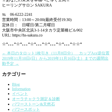
ヒーリングサロン SAKURA
℡ 06-6222-2241
営業時間：13:00～20:00(最終受付19:30)
定休日： 日曜日/第二月曜日
大阪市中央区北浜3-1-14タカラ淀屋橋ビル902
URL: https://hs-sakura.co
☆*｡｡｡*☆*｡｡｡*☆*｡｡｡*☆*｡｡｡*☆*｡｡｡*☆☆*
←
本日のタロット1枚引き（11月8日分） カップAce逆位置
2019年11月10日(日）から2019年11月16日(土）までの週間出
勤予定
→
カテゴリー
Blog
Information
イベント
オーラチャクラ測定＆診断
パワーストーン&天然石
パワースポット