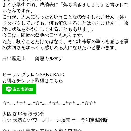
よく小学生の頃、成績表に「落ち着きましょう」と書かれて
いた私ですが、
これが、大人になったということなのかもしれません（笑）
ドタバタしていても、何も解決することはありませんし、余
計に状況をややこしくすることもあります。
今日は、即位の祭典の日でもあります。
ただ、騒ぐことだけではなく、その出来事の重みを感じる事
の大切さをゆっくり感じれる人になりたいと思います。
占い鑑定士 鈴恵カルマナ
ヒーリングサロンSAKURAの
お得なチケット取得はこちら
☆*｡｡｡*☆*｡｡｡*☆*｡｡｡*☆*｡｡｡*☆*｡｡｡*☆☆*
大阪 淀屋橋 徒歩3分
占い 天然石/パワーストーン販売 オーラ測定&診断
☆あなたの未来を幸福へと導く空間☆