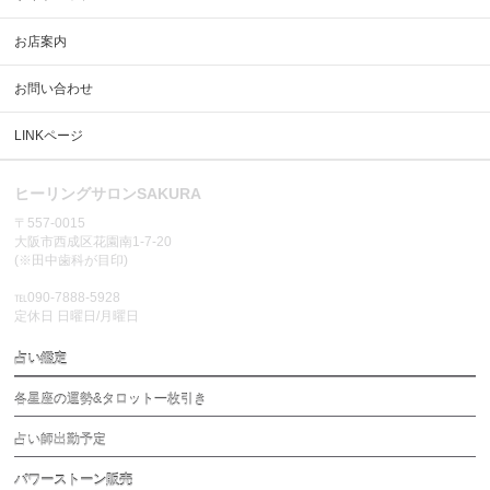
お店案内
お問い合わせ
LINKページ
ヒーリングサロンSAKURA
〒557-0015
大阪市西成区花園南1-7-20
(※田中歯科が目印)
℡090-7888-5928
定休日 日曜日/月曜日
占い鑑定
各星座の運勢&タロット一枚引き
占い師出勤予定
パワーストーン販売