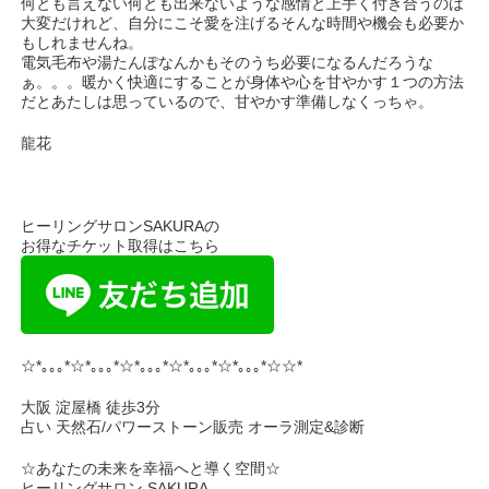
何とも言えない何とも出来ないような感情と上手く付き合うのは
大変だけれど、自分にこそ愛を注げるそんな時間や機会も必要か
もしれませんね。
電気毛布や湯たんぽなんかもそのうち必要になるんだろうな
ぁ。。。暖かく快適にすることが身体や心を甘やかす１つの方法
だとあたしは思っているので、甘やかす準備しなくっちゃ。
龍花
ヒーリングサロンSAKURAの
お得なチケット取得はこちら
☆*｡｡｡*☆*｡｡｡*☆*｡｡｡*☆*｡｡｡*☆*｡｡｡*☆☆*
大阪 淀屋橋 徒歩3分
占い 天然石/パワーストーン販売 オーラ測定&診断
☆あなたの未来を幸福へと導く空間☆
ヒーリングサロン SAKURA