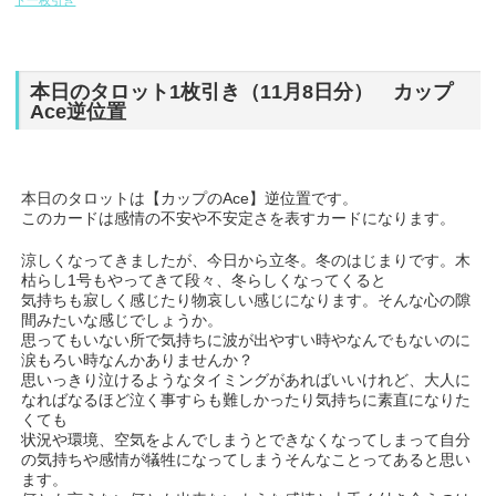
ト一枚引き
本日のタロット1枚引き（11月8日分） カップ
Ace逆位置
本日のタロットは【カップのAce】逆位置です。
このカードは感情の不安や不安定さを表すカードになります。
涼しくなってきましたが、今日から立冬。冬のはじまりです。木
枯らし1号もやってきて段々、冬らしくなってくると
気持ちも寂しく感じたり物哀しい感じになります。そんな心の隙
間みたいな感じでしょうか。
思ってもいない所で気持ちに波が出やすい時やなんでもないのに
涙もろい時なんかありませんか？
思いっきり泣けるようなタイミングがあればいいけれど、大人に
なればなるほど泣く事すらも難しかったり気持ちに素直になりた
くても
状況や環境、空気をよんでしまうとできなくなってしまって自分
の気持ちや感情が犠牲になってしまうそんなことってあると思い
ます。