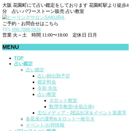
大阪 花園町にて占い鑑定をしております 花園町駅より徒歩4
分 占い パワーストーン販売 占い教室
ご予約・お問合せはこちら
TEL
090-7888-5928
営業 火～土 時間 11:00〜18:00 定休日 日月
MENU
メ
TOP
占い鑑定
ニ
占い鑑定
ュ
占い師出勤予定
ー
鑑定料金
を
令龍 先生
飛
占い教室
ば
タロット教室
す
数理学教室(令龍占術)
主なメディア・雑誌出演＆イベント派遣等
各星座の運勢&タロット一枚引き
イベント/お得情報