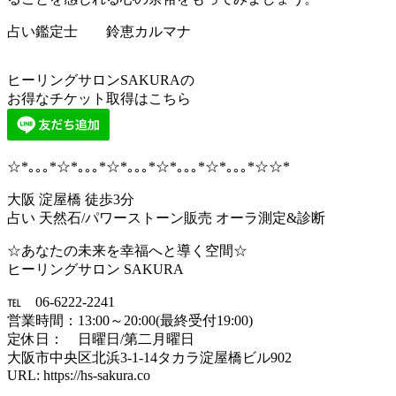
占い鑑定士 鈴恵カルマナ
ヒーリングサロンSAKURAの
お得なチケット取得はこちら
☆*｡｡｡*☆*｡｡｡*☆*｡｡｡*☆*｡｡｡*☆*｡｡｡*☆☆*
大阪 淀屋橋 徒歩3分
占い 天然石/パワーストーン販売 オーラ測定&診断
☆あなたの未来を幸福へと導く空間☆
ヒーリングサロン SAKURA
℡ 06-6222-2241
営業時間：13:00～20:00(最終受付19:00)
定休日： 日曜日/第二月曜日
大阪市中央区北浜3-1-14タカラ淀屋橋ビル902
URL: https://hs-sakura.co