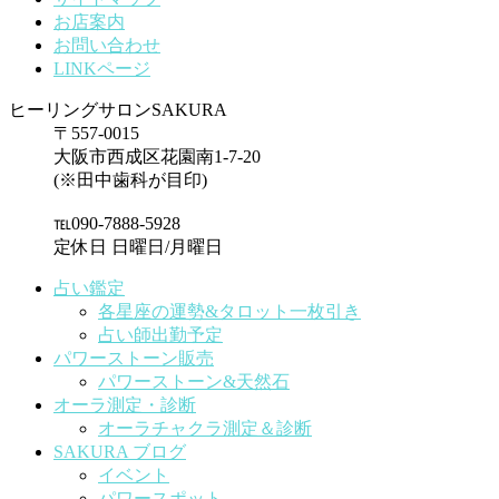
お店案内
お問い合わせ
LINKページ
ヒーリングサロンSAKURA
〒557-0015
大阪市西成区花園南1-7-20
(※田中歯科が目印)
℡090-7888-5928
定休日 日曜日/月曜日
占い鑑定
各星座の運勢&タロット一枚引き
占い師出勤予定
パワーストーン販売
パワーストーン&天然石
オーラ測定・診断
オーラチャクラ測定＆診断
SAKURA ブログ
イベント
パワースポット