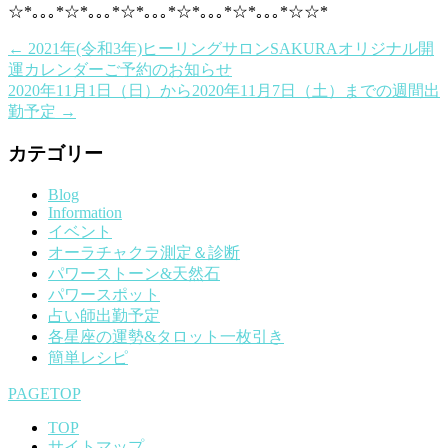
☆*｡｡｡*☆*｡｡｡*☆*｡｡｡*☆*｡｡｡*☆*｡｡｡*☆☆*
←
2021年(令和3年)ヒーリングサロンSAKURAオリジナル開
運カレンダーご予約のお知らせ
2020年11月1日（日）から2020年11月7日（土）までの週間出
勤予定
→
カテゴリー
Blog
Information
イベント
オーラチャクラ測定＆診断
パワーストーン&天然石
パワースポット
占い師出勤予定
各星座の運勢&タロット一枚引き
簡単レシピ
PAGETOP
TOP
サイトマップ