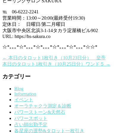
ヒーリングサロン SAKURA
℡ 06-6222-2241
営業時間：13:00～20:00(最終受付19:30)
定休日： 日曜日/第二月曜日
大阪市中央区北浜3-1-14タカラ淀屋橋ビル902
URL: https://hs-sakura.co
☆*｡｡｡*☆*｡｡｡*☆*｡｡｡*☆*｡｡｡*☆*｡｡｡*☆☆*
←
本日のタロット1枚引き（10月23日分） 皇帝
本日のタロット1枚引き（10月25日分）ワンド５
→
カテゴリー
Blog
Information
イベント
オーラチャクラ測定＆診断
パワーストーン&天然石
パワースポット
占い師出勤予定
各星座の運勢&タロット一枚引き