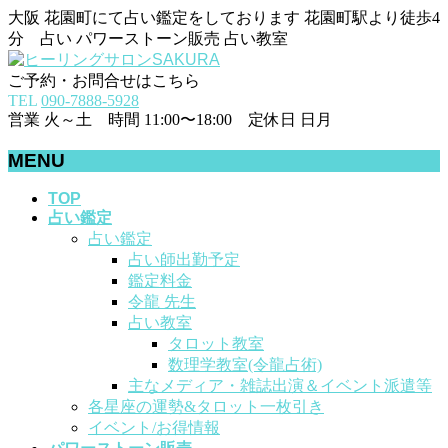
大阪 花園町にて占い鑑定をしております 花園町駅より徒歩4
分 占い パワーストーン販売 占い教室
ご予約・お問合せはこちら
TEL
090-7888-5928
営業 火～土 時間 11:00〜18:00 定休日 日月
MENU
メ
TOP
占い鑑定
ニ
占い鑑定
ュ
占い師出勤予定
ー
鑑定料金
を
令龍 先生
飛
占い教室
ば
タロット教室
す
数理学教室(令龍占術)
主なメディア・雑誌出演＆イベント派遣等
各星座の運勢&タロット一枚引き
イベント/お得情報