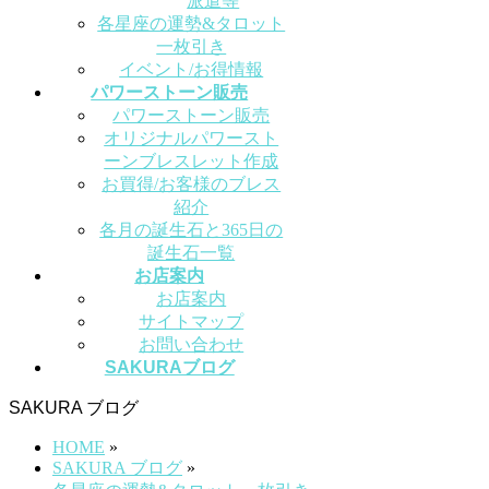
派遣等
各星座の運勢&タロット
一枚引き
イベント/お得情報
パワーストーン販売
パワーストーン販売
オリジナルパワースト
ーンブレスレット作成
お買得/お客様のブレス
紹介
各月の誕生石と365日の
誕生石一覧
お店案内
お店案内
サイトマップ
お問い合わせ
SAKURAブログ
SAKURA ブログ
HOME
»
SAKURA ブログ
»