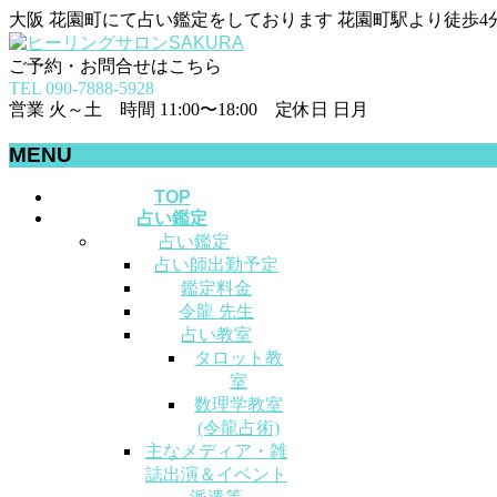
大阪 花園町にて占い鑑定をしております 花園町駅より徒歩4
ご予約・お問合せはこちら
TEL 090-7888-5928
営業 火～土 時間 11:00〜18:00 定休日 日月
MENU
メ
TOP
占い鑑定
ニ
占い鑑定
ュ
占い師出勤予定
ー
鑑定料金
を
令龍 先生
飛
占い教室
ば
タロット教
す
室
数理学教室
(令龍占術)
主なメディア・雑
誌出演＆イベント