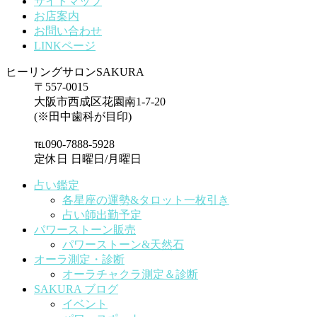
サイトマップ
お店案内
お問い合わせ
LINKページ
ヒーリングサロンSAKURA
〒557-0015
大阪市西成区花園南1-7-20
(※田中歯科が目印)
℡090-7888-5928
定休日 日曜日/月曜日
占い鑑定
各星座の運勢&タロット一枚引き
占い師出勤予定
パワーストーン販売
パワーストーン&天然石
オーラ測定・診断
オーラチャクラ測定＆診断
SAKURA ブログ
イベント