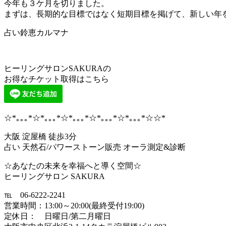
今年も３ケ月を切りました。
まずは、長期的な目標ではなく短期目標を掲げて、新しい年
占い鈴恵カルマナ
ヒーリングサロンSAKURAの
お得なチケット取得はこちら
☆*｡｡｡*☆*｡｡｡*☆*｡｡｡*☆*｡｡｡*☆*｡｡｡*☆☆*
大阪 淀屋橋 徒歩3分
占い 天然石/パワーストーン販売 オーラ測定&診断
☆あなたの未来を幸福へと導く空間☆
ヒーリングサロン SAKURA
℡ 06-6222-2241
営業時間：13:00～20:00(最終受付19:00)
定休日： 日曜日/第二月曜日