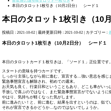
各星座の運勢&タロット一枚引き
»
本日のタロット1枚引き（10月2日分） シード１
本日のタロット1枚引き（10
投稿日 : 2021-10-02
最終更新日時 : 2021-10-02
カテゴリー :
本日のタロット1枚引き（10月2日分） シード１
本日のタロットカード１枚引きは、「ソード１」正位置です
スタートの意味を持つカードです。
しっかり主張しながら前に進む、宣言する…強い意志を感じ
緊急事態宣言も解除され、初めての週末。
お天気も良く、行楽日和ということもあり、どこも車がいっ
手放しで喜ぶのではなく、また緊急事態宣言がでないように
やはり、気持ちが軽くなった気がします。
前に進みたい！と、前に進む、結果を出すというのは、似て
それが宣言できるかどうか…なのではないでしょうか。