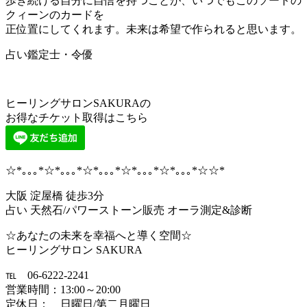
歩き続ける自分に自信を持つことが、いつでもこのソードの
クィーンのカードを
正位置にしてくれます。未来は希望で作られると思います。
占い鑑定士・令優
ヒーリングサロンSAKURAの
お得なチケット取得はこちら
☆*｡｡｡*☆*｡｡｡*☆*｡｡｡*☆*｡｡｡*☆*｡｡｡*☆☆*
大阪 淀屋橋 徒歩3分
占い 天然石/パワーストーン販売 オーラ測定&診断
☆あなたの未来を幸福へと導く空間☆
ヒーリングサロン SAKURA
℡ 06-6222-2241
営業時間：13:00～20:00
定休日： 日曜日/第二月曜日