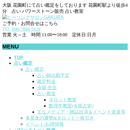
大阪 花園町にて占い鑑定をしております 花園町駅より徒歩4
分 占い パワーストーン販売 占い教室
ご予約・お問合せはこちら
TEL
090-7888-5928
営業 火～土 時間 11:00〜18:00 定休日 日月
MENU
メ
TOP
占い鑑定
ニ
占い鑑定
ュ
占い師出勤予定
ー
鑑定料金
を
令龍 先生
飛
占い教室
ば
タロット教室
す
数理学教室(令龍占術)
主なメディア・雑誌出演＆イベント派遣等
各星座の運勢&タロット一枚引き
イベント/お得情報