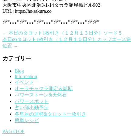
大阪市中央区北浜3-1-14タカラ淀屋橋ビル902
URL: https://hs-sakura.co
☆*｡｡｡*☆*｡｡｡*☆*｡｡｡*☆*｡｡｡*☆*｡｡｡*☆☆*
←
本日のタロット1枚引き（１２月１３日分）ソード５
本日のタロット1枚引き（１２月１５日分）カップエース逆
位置
→
カテゴリー
Blog
Information
イベント
オーラチャクラ測定＆診断
パワーストーン&天然石
パワースポット
占い師出勤予定
各星座の運勢&タロット一枚引き
簡単レシピ
PAGETOP