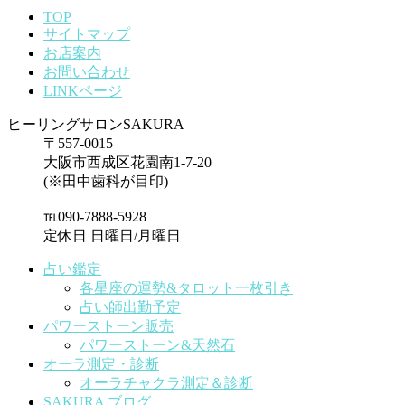
TOP
サイトマップ
お店案内
お問い合わせ
LINKページ
ヒーリングサロンSAKURA
〒557-0015
大阪市西成区花園南1-7-20
(※田中歯科が目印)
℡090-7888-5928
定休日 日曜日/月曜日
占い鑑定
各星座の運勢&タロット一枚引き
占い師出勤予定
パワーストーン販売
パワーストーン&天然石
オーラ測定・診断
オーラチャクラ測定＆診断
SAKURA ブログ