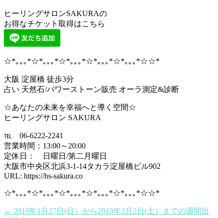
ヒーリングサロンSAKURAの
お得なチケット取得はこちら
☆*｡｡｡*☆*｡｡｡*☆*｡｡｡*☆*｡｡｡*☆*｡｡｡*☆☆*
大阪 淀屋橋 徒歩3分
占い 天然石/パワーストーン販売 オーラ測定&診断
☆あなたの未来を幸福へと導く空間☆
ヒーリングサロン SAKURA
℡ 06-6222-2241
営業時間：13:00～20:00
定休日： 日曜日/第二月曜日
大阪市中央区北浜3-1-14タカラ淀屋橋ビル902
URL: https://hs-sakura.co
☆*｡｡｡*☆*｡｡｡*☆*｡｡｡*☆*｡｡｡*☆*｡｡｡*☆☆*
←
2019年1月27日(日）から2019年2月2日(土）までの週間出