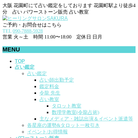
大阪 花園町にて占い鑑定をしております 花園町駅より徒歩4
分 占い パワーストーン販売 占い教室
ご予約・お問合せはこちら
TEL
090-7888-5928
営業 火～土 時間 11:00〜18:00 定休日 日月
MENU
メ
TOP
占い鑑定
ニ
占い鑑定
ュ
占い師出勤予定
ー
鑑定料金
を
令龍 先生
飛
占い教室
ば
タロット教室
す
数理学教室(令龍占術)
主なメディア・雑誌出演＆イベント派遣等
各星座の運勢&タロット一枚引き
イベント/お得情報