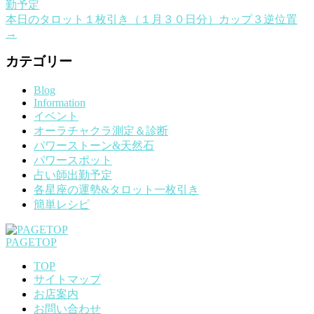
勤予定
本日のタロット１枚引き（１月３０日分）カップ３逆位置
→
カテゴリー
Blog
Information
イベント
オーラチャクラ測定＆診断
パワーストーン&天然石
パワースポット
占い師出勤予定
各星座の運勢&タロット一枚引き
簡単レシピ
PAGETOP
TOP
サイトマップ
お店案内
お問い合わせ