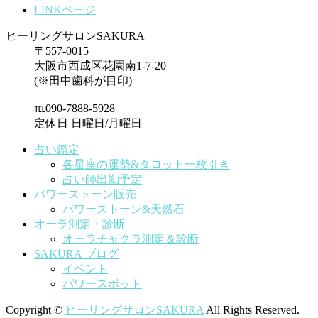
LINKページ
ヒーリングサロンSAKURA
〒557-0015
大阪市西成区花園南1-7-20
(※田中歯科が目印)
℡090-7888-5928
定休日 日曜日/月曜日
占い鑑定
各星座の運勢&タロット一枚引き
占い師出勤予定
パワーストーン販売
パワーストーン&天然石
オーラ測定・診断
オーラチャクラ測定＆診断
SAKURA ブログ
イベント
パワースポット
Copyright ©
ヒーリングサロンSAKURA
All Rights Reserved.