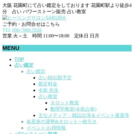
大阪 花園町にて占い鑑定をしております 花園町駅より徒歩4
分 占い パワーストーン販売 占い教室
ご予約・お問合せはこちら
TEL
090-7888-5928
営業 火～土 時間 11:00〜18:00 定休日 日月
MENU
メ
TOP
占い鑑定
ニ
占い鑑定
ュ
占い師出勤予定
ー
鑑定料金
を
令龍 先生
飛
占い教室
ば
タロット教室
す
数理学教室(令龍占術)
主なメディア・雑誌出演＆イベント派遣等
各星座の運勢&タロット一枚引き
イベント/お得情報