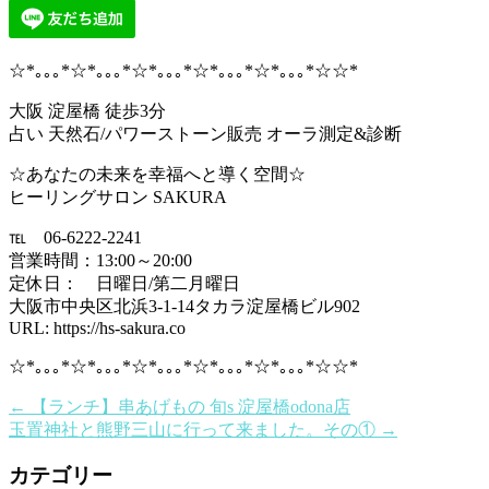
☆*｡｡｡*☆*｡｡｡*☆*｡｡｡*☆*｡｡｡*☆*｡｡｡*☆☆*
大阪 淀屋橋 徒歩3分
占い 天然石/パワーストーン販売 オーラ測定&診断
☆あなたの未来を幸福へと導く空間☆
ヒーリングサロン SAKURA
℡ 06-6222-2241
営業時間：13:00～20:00
定休日： 日曜日/第二月曜日
大阪市中央区北浜3-1-14タカラ淀屋橋ビル902
URL: https://hs-sakura.co
☆*｡｡｡*☆*｡｡｡*☆*｡｡｡*☆*｡｡｡*☆*｡｡｡*☆☆*
←
【ランチ】串あげもの 旬s 淀屋橋odona店
玉置神社と熊野三山に行って来ました。その①
→
カテゴリー