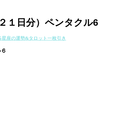
２１日分）ペンタクル6
各星座の運勢&タロット一枚引き
ル６