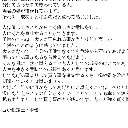
分けて貰った事で救われている人。
両者の姿が描かれています。
それを「成功」と呼ぶのだと改めて感じました。
人は優しくされたからこそ優しさの意味を知り
人にそれを奉仕することができます。
子供のころは、大人に守られる事が当たり前と言うか
自然のことのように感じていました。
大人になって、自分の子供でなくても危険から守ってあげよ
困っている事があるなら教えてあげよう。
そんな風に自然と思えることも人としての成長のひとつであ
人生を生きる意味での成長であると思います。
してあげる事よりして貰う事を優先する人も、損や得を常に
間違っているとは思いません。
だけど、誰かに何かをしてあげたいと思えることは、それだ
沢山あたえられての自分がるということで、とても幸せで誇
私もまだまだ、して貰う事の方が多いです。もっと強く賢く
占い鑑定士・令優