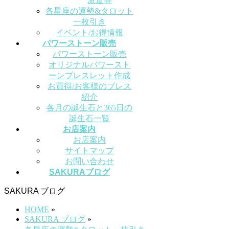
派遣等
各星座の運勢&タロット
一枚引き
イベント/お得情報
パワーストーン販売
パワーストーン販売
オリジナルパワースト
ーンブレスレット作成
お買得/お客様のブレス
紹介
各月の誕生石と365日の
誕生石一覧
お店案内
お店案内
サイトマップ
お問い合わせ
SAKURAブログ
SAKURA ブログ
HOME
»
SAKURA ブログ
»