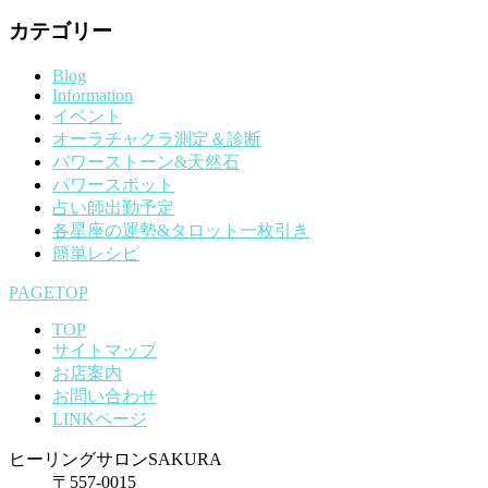
カテゴリー
Blog
Information
イベント
オーラチャクラ測定＆診断
パワーストーン&天然石
パワースポット
占い師出勤予定
各星座の運勢&タロット一枚引き
簡単レシピ
PAGETOP
TOP
サイトマップ
お店案内
お問い合わせ
LINKページ
ヒーリングサロンSAKURA
〒557-0015