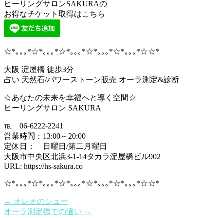
ヒーリングサロンSAKURAの
お得なチケット取得はこちら
☆*｡｡｡*☆*｡｡｡*☆*｡｡｡*☆*｡｡｡*☆*｡｡｡*☆☆*
大阪 淀屋橋 徒歩3分
占い 天然石/パワーストーン販売 オーラ測定&診断
☆あなたの未来を幸福へと導く空間☆
ヒーリングサロン SAKURA
℡ 06-6222-2241
営業時間：13:00～20:00
定休日： 日曜日/第二月曜日
大阪市中央区北浜3-1-14タカラ淀屋橋ビル902
URL: https://hs-sakura.co
☆*｡｡｡*☆*｡｡｡*☆*｡｡｡*☆*｡｡｡*☆*｡｡｡*☆☆*
←
オレオのシュー
オーラ測定機での違い
→