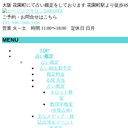
大阪 花園町にて占い鑑定をしております 花園町駅より徒歩4
ご予約・お問合せはこちら
TEL 090-7888-5928
営業 火～土 時間 11:00〜18:00 定休日 日月
MENU
メ
TOP
占い鑑定
ニ
占い鑑定
ュ
占い師出勤予定
ー
鑑定料金
を
令龍 先生
飛
占い教室
ば
タロット教
す
室
数理学教室
(令龍占術)
主なメディア・雑
誌出演＆イベント